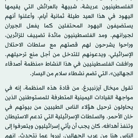
الفلسطينيون عريشة، شبيهة بالعرائش التي يقيمها
اليهود في هذا العيد طيلة ثمانية أيام، وأعلنوا أنهم
يستضيفون اليهود المحتفلين كما يفعل الجيران
لجيرانهم. ومد الفلسطينيون مائدة تضييف للزائرين،
وراحوا يشرحون لهم قصتهم مع سلطات الاحتلال
الإسرائيلي، ويدعونهم للتدخل من أجل منع ترحيلهم.
ورافقت الفلسطينيين في هذا النشاط «منظمة أصدقاء
الجهالين»، التي تضم نشطاء سلام من اليسار.
تقول ميخال آيزنبيرغ، من قادة هذه المنظمة، إنه في
مواجهة القيادات اليمينية المتطرفة للمستوطنين الذين
يحاولون ترحيل هؤلاء الناس الطيبين من بيوتهم في
خان الأحمر، والسلطات الإسرائيلية التي تدعم الاستيطان
وتنفذ أهدافه، كان يجب أن يأتي إسرائيليون ويتعرفوا إلى
الناس هنا من عرب الجهالين، ليروا عما نتحدث. إنهم