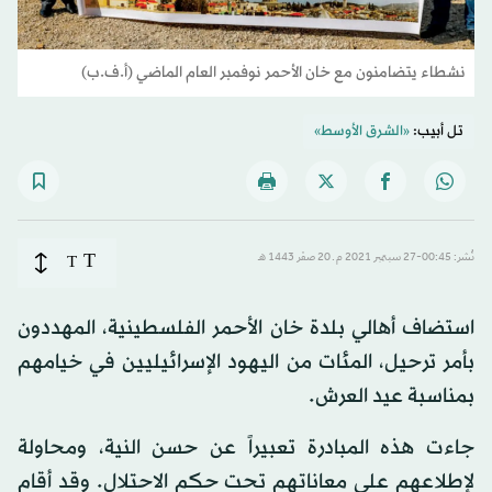
نشطاء يتضامنون مع خان الأحمر نوفمبر العام الماضي (أ.ف.ب)
تل أبيب:
«الشرق الأوسط»
T
نُشر: 00:45-27 سبتمبر 2021 م ـ 20 صفَر 1443 هـ
T
استضاف أهالي بلدة خان الأحمر الفلسطينية، المهددون
بأمر ترحيل، المئات من اليهود الإسرائيليين في خيامهم
بمناسبة عيد العرش.
جاءت هذه المبادرة تعبيراً عن حسن النية، ومحاولة
لإطلاعهم على معاناتهم تحت حكم الاحتلال. وقد أقام