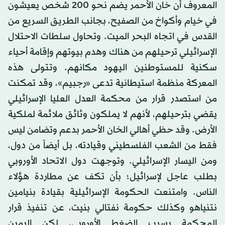
المعروف أن خان الأحمر يضم نحو 200 شخص يعيشون
في خيام وأكواخ من الصفيح، بجانب الطريق السريع من
القدس في اتجاه البحر الميت. وتحاول سلطات الاحتلال
الإسرائيلي ترحيلهم من هناك وهدم بيوتهم وإقامة أحياء
سكنية للمستوطنين اليهود مكانهم. وتتولى هذه
المعركة منظمة استيطانية تدعى «رجبيم»، وقد تمكنت
من استصدر قرار من محكمة العدل العليا الإسرائيلي
يقضي بترحيلهم، لأنهم لا يملكون وثائق ملائمة لملكية
الأرض. وقد حظي أهالي الخان الأحمر بدعم وتضامن ليس
فقط من الشعب الفلسطيني وقيادته، بل أيضاً من دول،
ومن اليسار الإسرائيلي. وتوجهت دول الاتحاد الأوروبي
بطلب عاجل لإسرائيل؛ بأن تكف عن مطاردة هؤلاء
الناس. وامتنعت الحكومة الإسرائيلية بقيادة بنيامين
نتنياهو وكذلك حكومة نفتالي بنيت، عن تنفيذ قرار
المحكمة بسبب الضغط الأوروبي، لكن اليمين