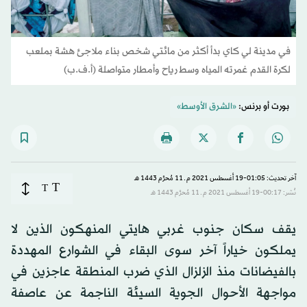
في مدينة لي كاي بدأ أكثر من مائتي شخص بناء ملاجئ هشة بملعب
لكرة القدم غمرته المياه وسط رياح وأمطار متواصلة (أ.ف.ب)
بورت أو برنس:
«الشرق الأوسط»
آخر تحديث: 01:05-19 أغسطس 2021 م ـ 11 مُحرَّم 1443 هـ
T
T
نُشر: 00:17-19 أغسطس 2021 م ـ 11 مُحرَّم 1443 هـ
يقف سكان جنوب غربي هايتي المنهكون الذين لا
يملكون خياراً آخر سوى البقاء في الشوارع المهددة
بالفيضانات منذ الزلزال الذي ضرب المنطقة عاجزين في
مواجهة الأحوال الجوية السيئة الناجمة عن عاصفة