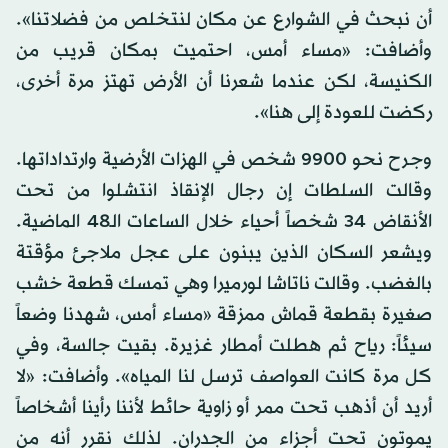
أن نبحث في الشوارع عن مكان لنتخلص من فضلاتنا».
وأضافت: «مساء أمس، احتميت بمكان قريب من
الكنيسة، لكن عندما شعرنا أن الأرض تهتز مرة أخرى،
ركضت للعودة إلى هنا».
وجرح نحو 9900 شخص في الهزات الأرضية وارتداداتها.
وقالت السلطات إن رجال الإنقاذ انتشلوا من تحت
الأنقاض 34 شخصاً أحياء خلال الساعات الـ48 الماضية.
ويشعر السكان الذين يبنون على عجل ملاجئ مؤقتة
بالغضب. وقالت ناتاشا لورميرا وهي تمسك قطعة خشب
صغيرة بقطعة قماش ممزقة «مساء أمس، شهدنا وضعاً
سيئاً: رياح ثم هطلت أمطار غزيرة. بقيت جالسة، وفي
كل مرة كانت العواصف ترسل لنا المياه». وأضافت: «لا
أريد أن أذهب تحت ممر أو زاوية حائط لأننا رأينا أشخاصاً
يموتون تحت أجزاء من الجدران. لذلك نقرر أنه من