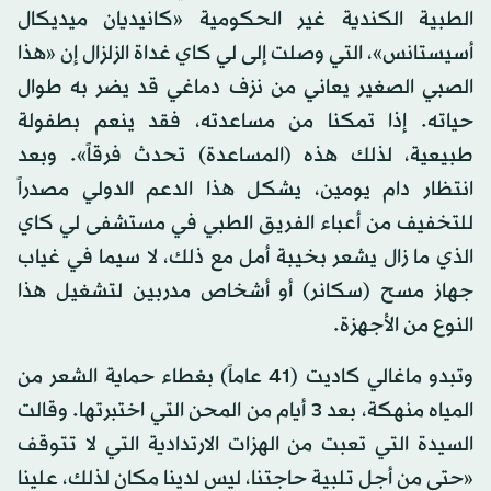
الطبية الكندية غير الحكومية «كانيديان ميديكال
أسيستانس»، التي وصلت إلى لي كاي غداة الزلزال إن «هذا
الصبي الصغير يعاني من نزف دماغي قد يضر به طوال
حياته. إذا تمكنا من مساعدته، فقد ينعم بطفولة
طبيعية، لذلك هذه (المساعدة) تحدث فرقاً». وبعد
انتظار دام يومين، يشكل هذا الدعم الدولي مصدراً
للتخفيف من أعباء الفريق الطبي في مستشفى لي كاي
الذي ما زال يشعر بخيبة أمل مع ذلك، لا سيما في غياب
جهاز مسح (سكانر) أو أشخاص مدربين لتشغيل هذا
النوع من الأجهزة.
وتبدو ماغالي كاديت (41 عاماً) بغطاء حماية الشعر من
المياه منهكة، بعد 3 أيام من المحن التي اختبرتها. وقالت
السيدة التي تعبت من الهزات الارتدادية التي لا تتوقف
«حتى من أجل تلبية حاجتنا، ليس لدينا مكان لذلك، علينا