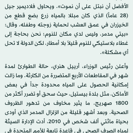
الأفضل أن نبتل على أن نموت». ويحاول فلاديمير جيل
(28 عاماً) الذي كان مبللا بالمياه زرع بضع قطع من
الخيزران في عمق العشب لحماية زوجته وطفله، وقال:
«بيتي مدمر، وليس لدي مكان للنوم؛ نحن بحاجة إلى
غطاء بلاستيكي للنوم قليلاً بلا أمطار، لكن الدولة لا تحل
أي مشكلة».
وأعلن رئيس الوزراء، أرييل هنري، حالة الطوارئ لمدة
شهر في المقاطعات الأربع المتضررة من الكارثة. وما زالت
إمكانية الحصول على المياه محدودة جداً في بعض
الأماكن، مثل بلدة بيستيل، حيث سحق أو تضرر أكثر من
1800 صهريج، ما يثير مخاوف من تدهور الظروف
الصحية. وبعد أشهر قليلة من الزلزال المدمر الذي أودى
بحياة مائتي ألف شخص في 2010، أدت الإدارة السيئة
لمياه الصرف الصحي في قاعدة تابعة للأمم المتحدة في