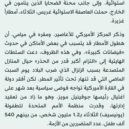
استوائية. وإلى جانب محنة الضحايا الذين ينامون في
الخارج، حملت العاصفة الاستوائية غريس، الثلاثاء، أمطاراً
غزيرة.
وذكر المركز الأميركي للأعاصير، ومقره في ميامي، أن
هطول الأمطار قد يتسبب في بعض الأماكن في حدوث
«فيضانات كبيرة». وفي هذه الظروف، دعت السلطات
الهايتية إلى «التزام أكبر قدر من الحذر» حيال المنازل
المتصدعة بسبب الزلزال الذي ضرب البلاد يوم السبت
الماضي التي قد تنهار تحت تأثير المطر. لكن أفقر دولة
في القارة الأميركية تواجه فوضى سياسية بعد شهر على
اغتيال رئيسها جوفينيل مويز، وهو ما زاد من تعقيد
إدارتها. وقدرت منظمة الأمم المتحدة للطفولة
(يونيسيف) الثلاثاء بـ1.2 مليون شخص، من بينهم 540
ألف طفل، عدد المتضررين من الأزمة.