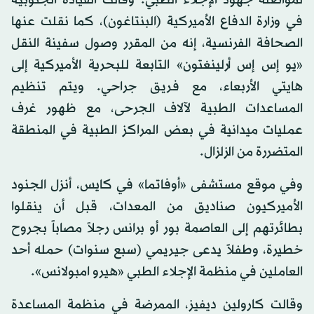
لمواصلة جهود الإجلاء الطبي. وقالت القيادة الجنوبية
في وزارة الدفاع الأميركية (البنتاغون)، كما نقلت عنها
الصحافة الفرنسية، إنه من المقرر وصول سفينة النقل
«يو إس إس أرلينغتون» التابعة للبحرية الأميركية إلى
هايتي الأربعاء، مع فريق جراحي. ويتم تنظيم
المساعدات الطبية لآلاف الجرحى، مع ظهور غرف
عمليات ميدانية في بعض المراكز الطبية في المنطقة
المتضررة من الزلزال.
وفي موقع مستشفى «أوفاتما» في كايس، أنزل الجنود
الأميركيون صناديق من المعدات، قبل أن ينقلوا
بطائرتهم إلى العاصمة بور أو برانس رجلاً مصاباً بجروح
خطيرة، وطفلاً يدعى جيريمي (سبع سنوات) حمله أحد
العاملين في منظمة الإجلاء الطبي «هيرو امبولانس».
وقالت كارولين ديفيز، الممرضة في منظمة المساعدة