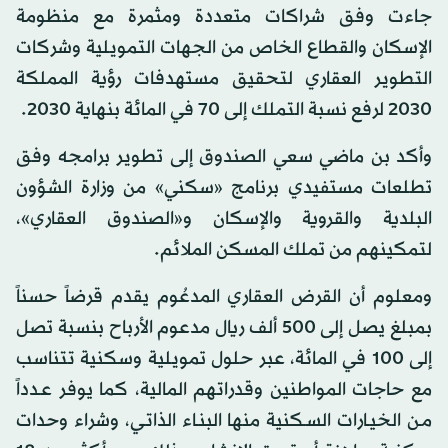
جاءت وفق شراكات متعددة ومثمرة مع منظومة
الإسكان والقطاع الخاص من الجهات التمويلية وشركات
التطوير العقاري لتحقيق مستهدفات رؤية المملكة
2030 لرفع نسبة التملك إلى 70 في المائة بنهاية 2030.
وأكد بن ماضي سعي الصندوق إلى تطوير برامجه وفق
تطلعات مستفيدي برنامج «سكني» من وزارة الشؤون
البلدية والقروية والإسكان و«الصندوق العقاري»،
لتمكينهم من تملك المسكن الملائم.
ومعلوم أن القرض العقاري المدعُوم يقدم قرضاً حسناً
بمبلغ يصل إلى 500 ألف ريال مدعوم الأرباح بنسبة تصل
إلى 100 في المائة، عبر حلول تمويلية وسكنية تتناسب
مع حاجات المواطنين وقدراتهم المالية، كما يوفر عـدداً
مـن الخيـارات السـكنية منها البنـاء الذاتـي، وشراء وحدات