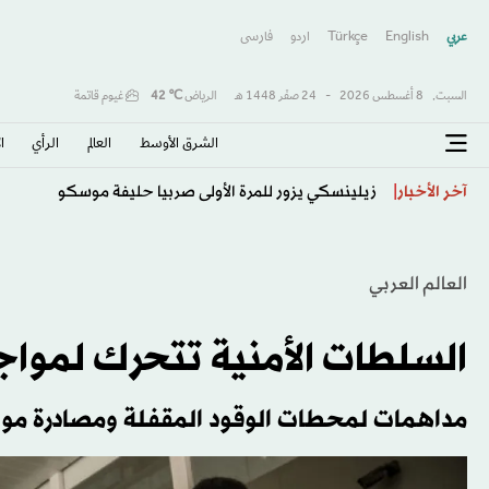
عربي
English
Türkçe
اردو
فارسى
السبت,
8 أغسطس 2026
-
24 صفَر 1448 هـ
الرياض
℃
42
غيوم قاتمة
الشرق الأوسط​
العالم
الرأي
ا
تقرير: رئيس الأركان الأميركي يبحث عن مخرج من حرب إي
آخر الأخبار
العالم العربي
السلطات الأمنية تتحرك لمواج
مداهمات لمحطات الوقود المقفلة ومصادرة موا