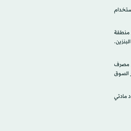
ستخدام
 منطقة
لبنزين.
ن مصرف
ر السوق
 مادتي