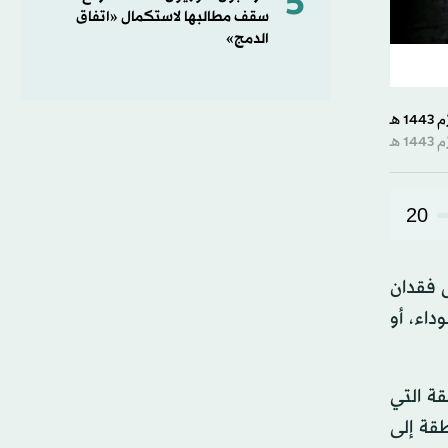
5
سقف مطالبها لاستكمال «اتفاق
الدمج»
20
ى فقدان
اء، أو
قة التي
طقة إلى