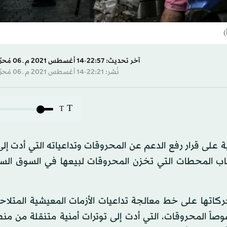
)
آخر تحديث: 22:57-14 أغسطس 2021 م ـ 06 مُحرَّم 1443 هـ
نُشر: 22:21-14 أغسطس 2021 م ـ 06 مُحرَّم 1443 هـ
T
T
 على قرار رفع الدعم عن المحروقات وتداعياته التي أدت إل
اب المحطات التي تخزن المحروقات لبيعها في السوق السود
حركاتها على خط معالجة تداعيات الأزمات المعيشية المتلاح
صوصاً المحروقات، التي أدت إلى توترات أمنية متنقلة من من