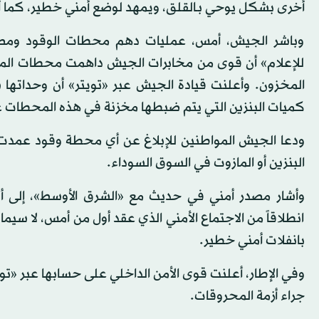
أخرى بشكل يوحي بـالقلق، ويمهد لوضع أمني خطير، كما أ
وباشر الجيش، أمس، عمليات دهم محطات الوقود ومصادرة
للإعلام» أن قوى من مخابرات الجيش داهمت محطات الم
المخزون. وأعلنت قيادة الجيش عبر «تويتر» أن وحداته
كميات البنزين التي يتم ضبطها مخزنة في هذه المحطات على
ودعا الجيش المواطنين للإبلاغ عن أي محطة وقود عمدت إلى
البنزين أو المازوت في السوق السوداء.
وأشار مصدر أمني في حديث مع «الشرق الأوسط»، إلى أن
انطلاقاً من الاجتماع الأمني الذي عقد أول من أمس، لا سيم
بانفلات أمني خطير.
وفي الإطار، أعلنت قوى الأمن الداخلي على حسابها عبر «توي
جراء أزمة المحروقات.