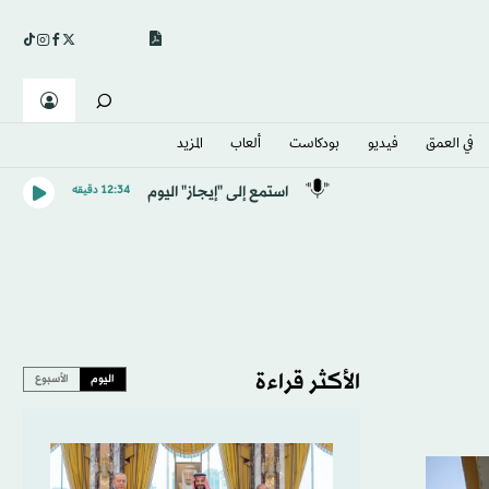
في العمق
فيديو
بودكاست
ألعاب
المزيد
استمع إلى "إيجاز" اليوم
12:34 دقيقه
الأكثر قراءة
اليوم
الأسبوع