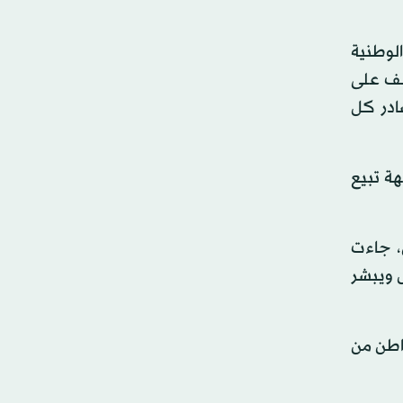
لوطنية
شف على
ادر كل
هة تبيع
، جاءت
ل ويبشر
واطن من