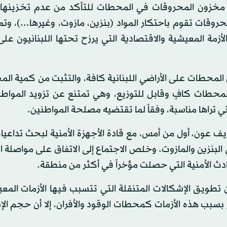
مخزون المحروقات في المحطات للتأكد من عدم تخزينها.
روقات تقوم باحتكار المواد (بنزين، مازوت، وغيرها...)، وت
أزمة المعيشية والاقتصادية التي يرزح تحتها اللبنانيون عل
المحطات على الأراضي اللبنانية كافة، والتثبت من كمية ال
 المحطات كافٍ وقابل للتوزيع، وهي تمتنع عن تزويد المواطن
ي تراها مناسبة، وفقاً لما تقتضيه مصلحة المواطنين.
يف عون، أول من أمس، مع قادة الأجهزة الأمنية لبحث تداعيات
البنزين والمازوت. وخلص الاجتماع إلى الاتفاق على مواصلة 
وادث الأمنية التي حصلت مؤخراً في أكثر من منطقة.
 تطويق الإشكالات المتنقلة التي تتسبب فيها الأزمات المعي
 بسبب هذه الأزمات كمحطات الوقود والأفران، إلا أن حجم ال