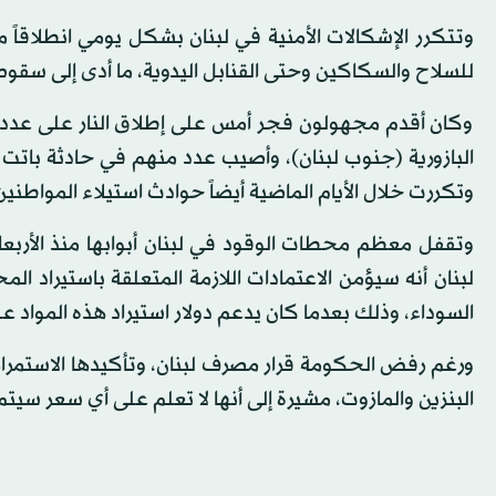
وتتكرر الإشكالات الأمنية في لبنان بشكل يومي انطلاقا
للسلاح والسكاكين وحتى القنابل اليدوية، ما أدى إلى سقوط
وكان أقدم مجهولون فجر أمس على إطلاق النار على عدد م
البازورية (جنوب لبنان)، وأصيب عدد منهم في حادثة باتت
وتكررت خلال الأيام الماضية أيضاً حوادث استيلاء الموا
وتقفل معظم محطات الوقود في لبنان أبوابها منذ الأربع
لبنان أنه سيؤمن الاعتمادات اللازمة المتعلقة باستيراد الم
السوداء، وذلك بعدما كان يدعم دولار استيراد هذه المواد على أساس سعر صرف
ورغم رفض الحكومة قرار مصرف لبنان، وتأكيدها الاستمر
البنزين والمازوت، مشيرة إلى أنها لا تعلم على أي سعر سيتم