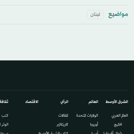
مواضيع
لبنان
الشرق الأوسط​
العالم
الرأي
الاقتصاد
ثقافة
العالم العربي
الولايات المتحدة
المقالات
كتب
الخليج
أوروبا
كاريكاتير
الوتر 
شمال أفريقيا
آسيا
كتاب الشرق الأوسط
سينما