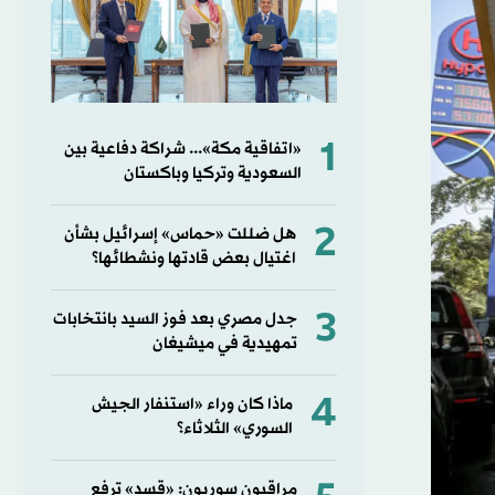
1
«اتفاقية مكة»... شراكة دفاعية بين
السعودية وتركيا وباكستان
2
هل ضللت «حماس» إسرائيل بشأن
اغتيال بعض قادتها ونشطائها؟
3
جدل مصري بعد فوز السيد بانتخابات
تمهيدية في ميشيغان
4
ماذا كان وراء «استنفار الجيش
السوري» الثلاثاء؟
مراقبون سوريون: «قسد» ترفع