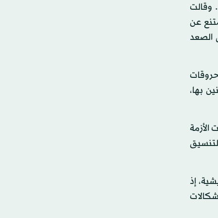
 وقالت
متنع عن
ى الصعد
محروقات
ين بها،
 الأزمة
التنسيق
شية، إذ
إشكالات