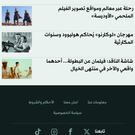
رحلة عبر معالم ومواقع تصوير الفيلم
الملحمي «الأوديسة»
مهرجان «لوكارنو» يُحاكم هوليوود وسنوات
المكارثية
شاشة الناقد: فيلمان عن البطولة... أحدهما
واقعي والآخر في منتهى الخيال
معلومات عنا
اعلن معنا
الأحكام والشروط
سياسة الخصوصية
تابعنا