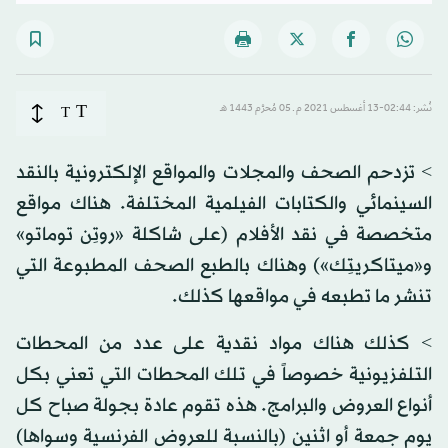
T
نُشر: 02:44-13 أغسطس 2021 م ـ 05 مُحرَّم 1443 هـ
T
> تزدحم الصحف والمجلات والمواقع الإلكترونية بالنقد
السينمائي والكتابات الفيلمية المختلفة. هناك مواقع
متخصصة في نقد الأفلام (على شاكلة «روتِن توماتو»
و«ميتاكريتِك») وهناك بالطبع الصحف المطبوعة التي
تنشر ما تطبعه في مواقعها كذلك.
> كذلك هناك مواد نقدية على عدد من المحطات
التلفزيونية خصوصاً في تلك المحطات التي تعني بكل
أنواع العروض والبرامج. هذه تقوم عادة بجولة صباح كل
يوم جمعة أو اثنين (بالنسبة للعروض الفرنسية وسواها)