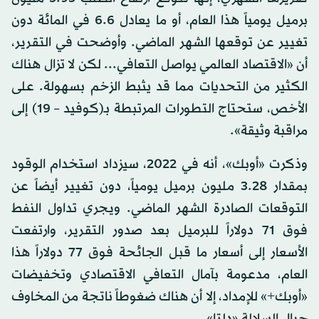
برميل يومياً هذا العام، أو ما يعادل 6.6 في المائة دون
تغيير عن توقعها الشهر الماضي. وأوضحت في التقرير،
أن «الاقتصاد العالمي يواصل التعافي... لكن لا تزال هناك
الكثير من التحديات مما قد يثبط الزخم بسهولة. على
الأخص، ستحتاج التطورات المرتبطة بـ(كوفيد – 19) إلى
مراقبة وثيقة».
وذكرت «أوبك»، أنه في 2022، سيزداد استخدام الوقود
بمقدار 3.28 مليون برميل يومياً، دون تغيير أيضاً عن
التوقعات الصادرة الشهر الماضي. ويجري تداول النفط
فوق 71 دولاراً للبرميل بعد صدور التقرير، وارتفعت
الأسعار إلى أسعار ما قبل الجائحة فوق 77 دولاراً هذا
العام، مدعومة بآمال التعافي الاقتصادي وتخفيضات
«أوبك+» للإمداد، إلا أن هناك ضغوطاً ناتجة من المخاوف
حيال السلالة «دلتا».