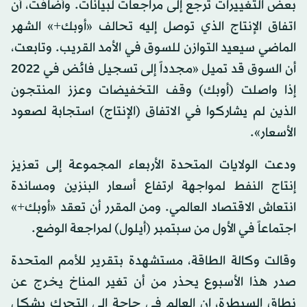
بعض التغييرات ترجع إلى مراجعات لبيانات. وأضافت، أن
اتفاق الإنتاج الذي توصل إليه تحالف «أوبك+» الشهر
الماضي سيعيد التوازن للسوق في الأمد القريب. وتابعت،
أن السوق قد تميل «مجدداً إلى تسجيل فائض في 2022
إذا واصلت (أوبك) وقف التخفيضات وعزز المنتجون
الذين لم يشاركوا في الاتفاق (الإنتاج) استجابة لصعود
الأسعار».
ودعت الولايات المتحدة الأربعاء المجموعة إلى تعزيز
إنتاج النفط لمواجهة ارتفاع أسعار البنزين ومساندة
انتعاش الاقتصاد العالمي. ومن المقرر أن تعقد «أوبك+»
اجتماعاً في الأول من سبتمبر (أيلول) لمراجعة الوضع.
وقالت وكالة الطاقة، مستشهدة بتقرير للأمم المتحدة
صدر هذا الأسبوع يحذر من أن تغير المناخ يخرج عن
نطاق السيطرة، إن العالم في حاجة إلى التحرك بشكل