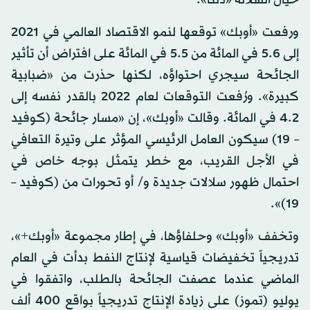
ورفعت «أوبك» توقعها لنمو الاقتصاد العالمي في 2021
إلى 5.6 في المائة من 5.5 في المائة على افتراض أن تأثير
الجائحة سيجري احتواؤه، لكنها حذرت من «ضبابية
كبيرة». ورُفعت التوقعات لعام 2022 بالقدر نفسه إلى
4.2 في المائة. وقالت «أوبك»، إن «مسار جائحة (كوفيد
– 19) سيكون العامل الرئيسي المؤثر على وتيرة التعافي
في الأجل القريب، مع خطر يتمثل بوجه خاص في
احتمال ظهور سلالات جديدة و/ أو تحورات من (كوفيد –
19)».
وتخفف «أوبك» وحلفاؤها، في إطار مجموعة «أوبك+»،
تدريجياً تخفيضات قياسية لإنتاج النفط بدأت في العام
الماضي عندما عصفت الجائحة بالطلب، واتفقوا في
يوليو (تموز) على زيادة الإنتاج تدريجياً بواقع 400 ألف