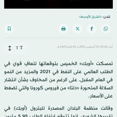
لندن:
«الشرق الأوسط»
T
نُشر: 23:28-12 أغسطس 2021 م ـ 04 مُحرَّم 1443 هـ
T
تمسكت «أوبك» الخميس بتوقعاتها لتعافٍ قوي في
الطلب العالمي على النفط في 2021 والمزيد من النمو
في العام المقبل، على الرغم من المخاوف بشأن انتشار
السلالة المتحورة «دلتا» من فيروس كورونا والتي تضغط
على الأسعار.
وقالت منظمة البلدان المصدرة للبترول (أوبك) في
تقريرها الشهري، إنها تتوقع ارتفاع الطلب 5.95 مليون