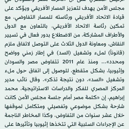
مجلس الأمن يهدف لتعزيز المسار الأفريقي ويؤكد على
قيادة الاتحاد الأفريقي ورئاسته للمسار التفاوضي، مع
تمكين رئاسة الاتحاد الأفريقي، بالتعاون مع الدول
والأطراف المشاركة، من الاضطلاع بدور فعال في تسيير
النقاش، ومعاونة الدول الثلاث على التوصل لاتفاق ملزم
(قانوناً) لملء وتشغيل (السد) في إطار زمني وواضح
ومحدد»... ومنذ عام 2011 تتفاوض مصر والسودان
وإثيوبيا، بشكل متقطع، للوصول إلى اتفاق حول ملء
وتشغيل «السد»، دون نتيجة تذكر». وقال نائب مدير
المركز المصري للفكر والدراسات الاستراتيجية، محمد
إبراهيم، إن «كلمة مصر أمام جلسة مجلس الأمن كانت
شارحة بشكل موضوعي وتفصيلي ومتكامل لموقفها
خلال عشر سنوات من التفاوض، وكذا المخاطر الناجمة
عن الإجراءات السلبية التي تتخذها إثيوبيا وتأثيرها على