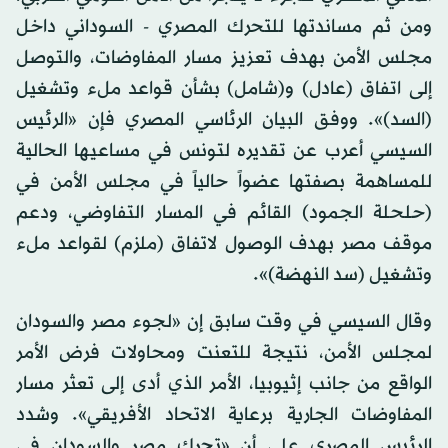
ومن ثم مساندتها للتحرك المصري - السوداني داخل
مجلس الأمن بهدف تعزيز مسار المفاوضات، والتوصل
إلى اتفاق (عادل) و(شامل) بشأن قواعد ملء وتشغيل
(السد)». ووفق البيان الرئاسي المصري فإن «الرئيس
السيسي أعرب عن تقديره لتونس في مساعيها الحالية
للمساهمة بصفتها عضواً حالياً في مجلس الأمن في
(حلحلة الجمود) القائم في المسار التفاوضي، ودعم
موقف مصر بهدف الوصول لاتفاق (ملزم) لقواعد ملء
وتشغيل (سد النهضة)».
وقال السيسي في وقت سابق إن «لجوء مصر والسودان
لمجلس الأمن، نتيجة للتعنت ومحاولات فرض الأمر
الواقع من جانب إثيوبيا، الأمر الذي أدى إلى تعثر مسار
المفاوضات الجارية برعاية الاتحاد الأفريقي». وشدد
الرئيس المصري على أن «تحرك مصر والسودان في