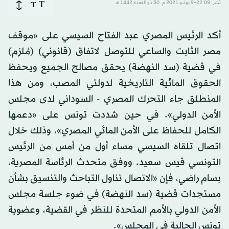
T
نُشر: 22:09-9 يوليو 2021 م ـ 30 ذو القِعدة 1442 هـ
T
أكد الرئيس المصري عبد الفتاح السيسي على «موقف
مصر الثابت والساعي للتوصل لاتفاق (قانوني) (مُلزم)
في قضية (سد النهضة) يحقق مصالح الجميع ويحفظ
الحقوق المائية التاريخية لدولتي المصب، ومن هذا
المنطلق جاء التحرك المصري - السوداني لدى مجلس
الأمن الدولي». في حين شددت تونس على «دعمها
الكامل للحفاظ على الأمن المائي المصري»، وذلك خلال
اتصال تلقاه السيسي مساء أول من أمس من الرئيس
التونسي قيس سعيد. ووفق متحدث الرئاسة المصرية،
بسام راضي، فإن «الاتصال تناول التباحث والتنسيق بشأن
مستجدات قضية (سد النهضة) في ضوء جلسة مجلس
الأمن الدولي بالأمم المتحدة للنظر في القضية، وعضوية
تونس الحالية في المجلس».