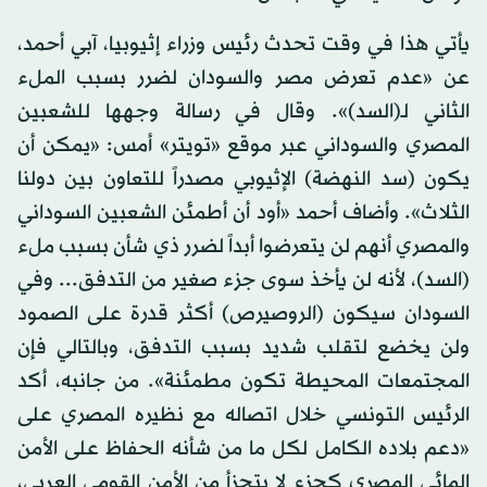
يأتي هذا في وقت تحدث رئيس وزراء إثيوبيا، آبي أحمد،
عن «عدم تعرض مصر والسودان لضرر بسبب الملء
الثاني لـ(السد)». وقال في رسالة وجهها للشعبين
المصري والسوداني عبر موقع «تويتر» أمس: «يمكن أن
يكون (سد النهضة) الإثيوبي مصدراً للتعاون بين دولنا
الثلاث». وأضاف أحمد «أود أن أطمئن الشعبين السوداني
والمصري أنهم لن يتعرضوا أبداً لضرر ذي شأن بسبب ملء
(السد)، لأنه لن يأخذ سوى جزء صغير من التدفق... وفي
السودان سيكون (الروصيرص) أكثر قدرة على الصمود
ولن يخضع لتقلب شديد بسبب التدفق، وبالتالي فإن
المجتمعات المحيطة تكون مطمئنة». من جانبه، أكد
الرئيس التونسي خلال اتصاله مع نظيره المصري على
«دعم بلاده الكامل لكل ما من شأنه الحفاظ على الأمن
المائي المصري كجزء لا يتجزأ من الأمن القومي العربي،