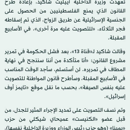
تعهدت وزيرة الداخلية أييليت شاكيد، بإعادة طرح
القانون الذي يمنع الفلسطينيين من الحصول على
الجنسية الإسرائيلية عن طريق الزواج، الذي تم إسقاطه
فجر الثلاثاء، «للتصويت عليه مرة أخرى»، في الأسابيع
المقبلة.
وقالت شاكيد لـ«قناة 13»، بعد فشل الحكومة في تمرير
مشروع القانون: «أنا متأكدة من أننا سننجح في نهاية
المطاف في تمريره. لن أستسلم، سأجد الوقت المناسب
في الأسابيع المقبلة، وسأطرح قانون المواطنة للتصويت
عليه بنفس الصيغة»، بحسب ما نقل موقع «تايمز أوف
إسرائيل».
وتم نسف التصويت على تمديد الإجراء المثير للجدل، من
قبل عضو «الكنيست» عميحاي شيكلي من حزب
«يمينا» (وهو حزب رئيس الوزراء ووزيرة الداخلية نفسها)،