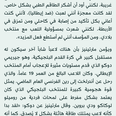
غريبة، لكنني أود أن أشكر الطاقم الطبي بشكل خاص.
لقد كانت معجزة أنني لعبت (ضد إيطاليا)، لأنني كنت
أعاني بكل تأكيد من إصابة في كاحلي ومن تمزق في
الأربطة. لكنني شعرت بمسؤولية اللعب مع منتخب
بلادي. ومن المؤسف أنني لم أستطع فعل المزيد».
ويؤمن مارتينيز بأن هناك لاعباً شاباً آخر سيكون له
مستقبل كبير في كرة القدم البلجيكية، وهو جيريمي
دوكو الذي قدم مستويات مثيرة للإعجاب أمام المنتخب
الإيطالي. وكان اللاعب البالغ من العمر 19 عاماً، والذي
رحل عن أندرلخت إلى رين الفرنسي العام الماضي، يمثل
قوة هجومية كبيرة للمنتخب البلجيكي الذي كان
يعتمد بشكل مفرط على لمحات فردية من روميلو
لوكاكو ودي بروين. وقال مارتينيز عن دوكو: «لقد بدا
كأنه لاعب يمتلك طاقة هائلة بشكل لا يُصدق، كما أنه