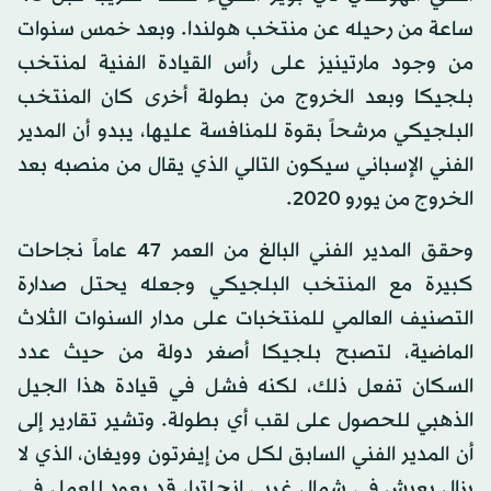
ساعة من رحيله عن منتخب هولندا. وبعد خمس سنوات
من وجود مارتينيز على رأس القيادة الفنية لمنتخب
بلجيكا وبعد الخروج من بطولة أخرى كان المنتخب
البلجيكي مرشحاً بقوة للمنافسة عليها، يبدو أن المدير
الفني الإسباني سيكون التالي الذي يقال من منصبه بعد
الخروج من يورو 2020.
وحقق المدير الفني البالغ من العمر 47 عاماً نجاحات
كبيرة مع المنتخب البلجيكي وجعله يحتل صدارة
التصنيف العالمي للمنتخبات على مدار السنوات الثلاث
الماضية، لتصبح بلجيكا أصغر دولة من حيث عدد
السكان تفعل ذلك، لكنه فشل في قيادة هذا الجيل
الذهبي للحصول على لقب أي بطولة. وتشير تقارير إلى
أن المدير الفني السابق لكل من إيفرتون وويغان، الذي لا
يزال يعيش في شمال غربي إنجلترا، قد يعود للعمل في