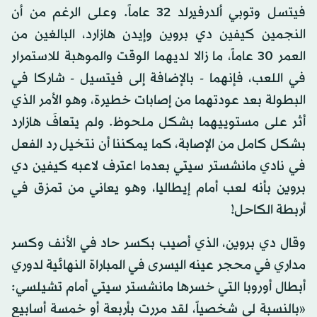
فيتسل وتوبي ألدرفيرلد 32 عاماً. وعلى الرغم من أن
النجمين كيفين دي بروين وإيدن هازارد، البالغين من
العمر 30 عاماً، ما زالا لديهما الوقت والموهبة للاستمرار
في اللعب، فإنهما - بالإضافة إلى فيتسيل - شاركا في
البطولة بعد عودتهما من إصابات خطيرة، وهو الأمر الذي
أثر على مستوييهما بشكل ملحوظ. ولم يتعافَ هازارد
بشكل كامل من الإصابة، كما يمكننا أن نتخيل رد الفعل
في نادي مانشستر سيتي بعدما اعترف لاعبه كيفين دي
بروين بأنه لعب أمام إيطاليا، وهو يعاني من تمزق في
أربطة الكاحل!
وقال دي بروين، الذي أصيب بكسر حاد في الأنف وكسر
مداري في محجر عينه اليسرى في المباراة النهائية لدوري
أبطال أوروبا التي خسرها مانشستر سيتي أمام تشيلسي:
«بالنسبة لي شخصياً، لقد مررت بأربعة أو خمسة أسابيع