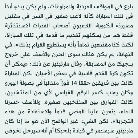
بارع في المواقف الفردية والمراوغات، ولم يكن يبدو أبداً
في تلك المباراة كأنه لاعب صغير في السن في مقتبل
مسيرته الكروية. اللاعبون أصحاب القدرات الاستثنائية
فقط هم من يمكنهم تقديم ما قدمه في تلك المباراة،
لكننا كنا مقتنعين تماماً بأنه يستطيع القيام بذلك». في
النهاية، لم يكن هناك سوى الحزن والأسف على خروج
بلجيكا من المسابقة. وقال مارتينيز عن ذلك: «يمكن أن
تكون كرة القدم قاسية في بعض الأحيان، لكن المباراة
كانت بين فريقين حققا 14 فوزاً متتالياً في بطولة اليورو
وكان يجب كسر الرقم القياسي لأي من المنتخبين.
كانت الفوارق بين المنتخبين صغيرة، وللأسف خسرنا
اللقاء. يتعين علينا المضي قدماً والاستفادة من هذه
التجربة». لكن الشيء غير الواضح الآن هو ما إذا كان
مارتينيز سيستمر في قيادة بلجيكا أم أنه سيرحل لخوض