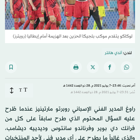
لوكاكو يتقدم موكب بلجيكا الحزين بعد الهزيمة أمام إيطاليا (رويترز)
لندن:
آندي هانتر
آخر تحديث: 23:46-7 يوليو 2021 م ـ 28 ذو القِعدة 1442 هـ
T
T
نُشر: 23:31-7 يوليو 2021 م ـ 28 ذو القِعدة 1442 هـ
راوغ المدير الفني الإسباني روبرتو مارتينيز عندما طُرح
عليه السؤال المحتوم الذي طرح سابقاً على كل من
فرانك دي بوير وفرناندو سانتوس وديدييه ديشامب،
والذي غالباً ما يطرح على أي مدير فني لأحد المنتخبات