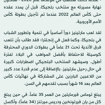
- عندما كانت ستلعب في موعدها عام 2020 - ستكون
نهاية مسيرته مع منتخب بلجيكا، قبل أن يمدد عقده
حتى كأس العالم 2022 عندما تم تأجيل بطولة كأس
الأمم الأوروبية.
لقد لعب مارتينيز دوراً أساسياً في تنمية وتطوير الشباب
في بلجيكا، وكما فعل في إنجلترا؛ فقد طالب بأن تلعب
فرق الأندية تحت 21 عاماً في بطولات الدوري المحترفة
كوسيلة للاحتفاظ بأفضل المواهب في البلاد لفترة
أطول. وسيشهد المنتخب البلجيكي اضطرابات كبيرة
في حال رحيل مارتينيز، بالإضافة إلى عدم قدرة عدد كبير
من اللاعبين البارزين على المشاركة في نهائيات كأس
العالم بعد 16 شهراً بسبب تقدمهم في السن.
يبلغ توماس فيرمايلين من العمر 35 عاماً، في حين يبلغ
كل من يان فيرتونخين ودريس ميرتنز (34 عاماً)، وأكسل