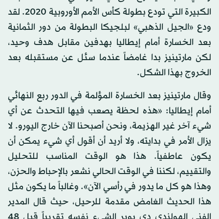
الكبيرة التي تودع بطولة كأس الأمم الأوروبية 2020. لقد
ودع «الجيل الذهبي» لبلجيكا البطولة من دور الثمانية
بعد الخسارة أمام إيطاليا بهدفين مقابل هدف وحيد،
لكن مارتينيز بدا غامضاً عندما سئل عن مستقبله بعد
الخروج بهذا الشكل.
وقال مارتينيز بعد الخسارة المؤلمة في الدور ربع النهائي
أمام إيطاليا: «هذه لحظة يصعب فيها التحدث عن أي
شيء آخر غير الهزيمة، ونحن أصبحنا الآن خارج اليورو. لا
يزال الأمر في بدايته، ولا أريد أن أقول أي شيء يمكن أن
يكون عاطفياً. هذا هو الوقت المناسب للتحليل
والتقييم، لكننا في الوقت الحالي نشعر بالإحباط والحزن،
وهذا هو كل ما يدور في رأسي الآن». وغالباً ما يكون مثل
هذا الحديث الغامض مقدمة للرحيل، حيث قال المدير
الفني الهولندي دي بوير الشيء نفسه تقريباً قبل 48