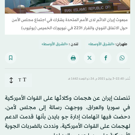
مبعوث إيران الدائم لدى الأمم المتحدة يشارك في اجتماع مجلس الأمن
حول الاتفاق النووي والقرار 2231 في نيويورك الخميس (يوتيوب)
طهران:
«الشرق الأوسط»
لندن :
«الشرق الأوسط»
T
نُشر: 22:40-3 يوليو 2021 م ـ 24 ذو القِعدة 1442 هـ
T
تنصلت إيران عن هجمات وكلائها على القوات الأميركية
في سوريا والعراق، ووجهت رسالة إلى مجلس لأمن،
دحضت فيها اتهامات إدارة جو بايدن بأنها قدمت الدعم
لهجمات على القوات الأميركية، ونددت بالضربات الجوية