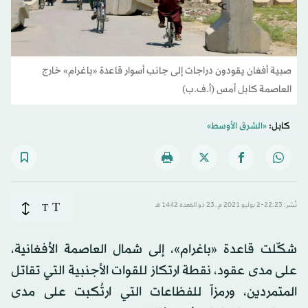
صبية أفغان يقودون دراجات إلى جانب أسوار قاعدة «باغرام» خارج
العاصمة كابل أمس (أ.ف.ب)
كابل:
«الشرق الأوسط»
T
نُشر: 22:23-2 يوليو 2021 م ـ 23 ذو القِعدة 1442 هـ
T
شكّلت قاعدة «باغرام»، إلى شمال العاصمة الأفغانية،
على مدى عقود، نقطة ارتكاز للقوات الأجنبية التي تقاتل
المتمردين، ورمزاً للفظاعات التي ارتُكبت على مدى