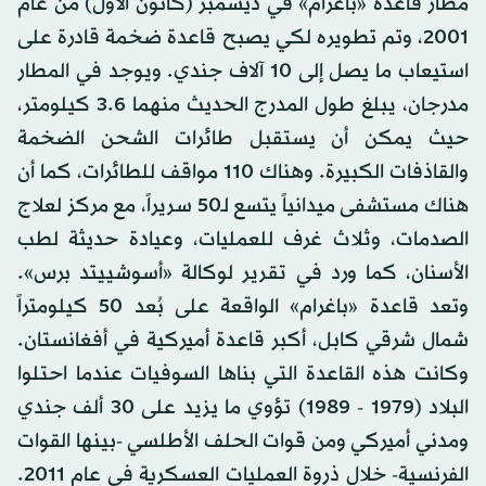
مطار قاعدة «باغرام» في ديسمبر (كانون الأول) من عام
2001، وتم تطويره لكي يصبح قاعدة ضخمة قادرة على
استيعاب ما يصل إلى 10 آلاف جندي. ويوجد في المطار
مدرجان، يبلغ طول المدرج الحديث منهما 3.6 كيلومتر،
حيث يمكن أن يستقبل طائرات الشحن الضخمة
والقاذفات الكبيرة. وهناك 110 مواقف للطائرات، كما أن
هناك مستشفى ميدانياً يتسع لـ50 سريراً، مع مركز لعلاج
الصدمات، وثلاث غرف للعمليات، وعيادة حديثة لطب
الأسنان، كما ورد في تقرير لوكالة «أسوشييتد برس».
وتعد قاعدة «باغرام» الواقعة على بُعد 50 كيلومتراً
شمال شرقي كابل، أكبر قاعدة أميركية في أفغانستان.
وكانت هذه القاعدة التي بناها السوفيات عندما احتلوا
البلاد (1979 - 1989) تؤوي ما يزيد على 30 ألف جندي
ومدني أميركي ومن قوات الحلف الأطلسي -بينها القوات
الفرنسية- خلال ذروة العمليات العسكرية في عام 2011.