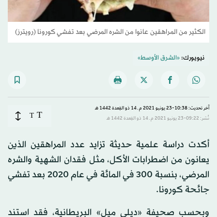
الكثير من المراهقين عانوا من الشره المرضي بعد تفشي كورونا (رويترز)
نيويورك:
«الشرق الأوسط»
آخر تحديث: 10:38-23 يونيو 2021 م ـ 14 ذو القِعدة 1442 هـ
T
T
نُشر: 09:22-23 يونيو 2021 م ـ 14 ذو القِعدة 1442 هـ
أكدت دراسة علمية حديثة تزايد عدد المراهقين الذين
يعانون من اضطرابات الأكل، مثل فقدان الشهية والشره
المرضي، بنسبة 300 في المائة في عام 2020 بعد تفشي
جائحة كورونا.
وبحسب صحيفة «ديلي ميل» البريطانية، فقد استند