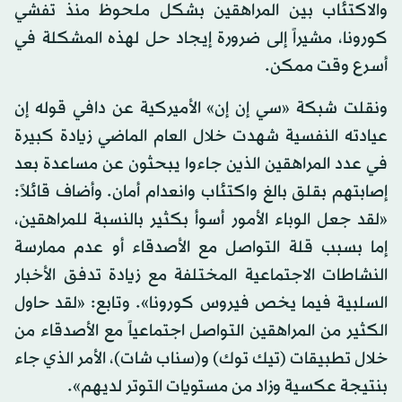
والاكتئاب بين المراهقين بشكل ملحوظ منذ تفشي
كورونا، مشيراً إلى ضرورة إيجاد حل لهذه المشكلة في
أسرع وقت ممكن.
ونقلت شبكة «سي إن إن» الأميركية عن دافي قوله إن
عيادته النفسية شهدت خلال العام الماضي زيادة كبيرة
في عدد المراهقين الذين جاءوا يبحثون عن مساعدة بعد
إصابتهم بقلق بالغ واكتئاب وانعدام أمان. وأضاف قائلاً:
«لقد جعل الوباء الأمور أسوأ بكثير بالنسبة للمراهقين،
إما بسبب قلة التواصل مع الأصدقاء أو عدم ممارسة
النشاطات الاجتماعية المختلفة مع زيادة تدفق الأخبار
السلبية فيما يخص فيروس كورونا». وتابع: «لقد حاول
الكثير من المراهقين التواصل اجتماعياً مع الأصدقاء من
خلال تطبيقات (تيك توك) و(سناب شات)، الأمر الذي جاء
بنتيجة عكسية وزاد من مستويات التوتر لديهم».