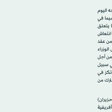
ه اليوم
 يواصل انتشاره، لا سيما في
ا يتعلق
انتعاش
 من عقد
الوزراء
 2021 تحت شعار (التكامل من أجل
في سبيل
رتكز في
ارك من
ناطق الحرة في مصر خلال الفترة من 11 إلى 14 يونيو (حزيران)
 الحكومة المصرية، ووزراء ورؤساء هيئات الاستثمار في 34 دولة أفريقية