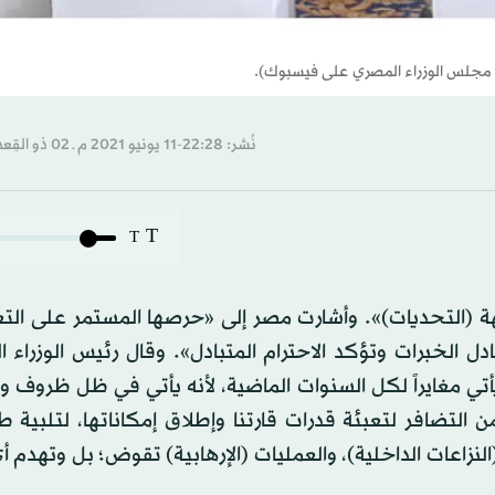
ة مجلس الوزراء المصري على فيسبوك).
نُشر: 22:28-11 يونيو 2021 م ـ 02 ذو القِعدة 1442 هـ
T
T
 (التحديات)». وأشارت مصر إلى «حرصها المستمر على التع
دل الخبرات وتؤكد الاحترام المتبادل». وقال رئيس الوزراء 
أتي مغايراً لكل السنوات الماضية، لأنه يأتي في ظل ظروف 
من التضافر لتعبئة قدرات قارتنا وإطلاق إمكاناتها، لتلبية
النزاعات الداخلية)، والعمليات (الإرهابية) تقوض؛ بل وتهدم 