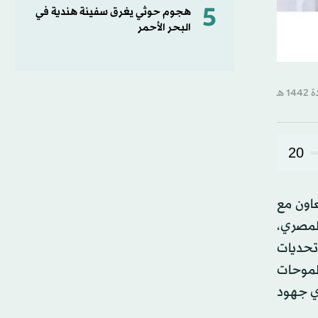
5
هجوم حوثي يغرق سفينة هندية في
البحر الأحمر
20
اون مع
المصري،
وتحديات
 طموحات
أي جهود