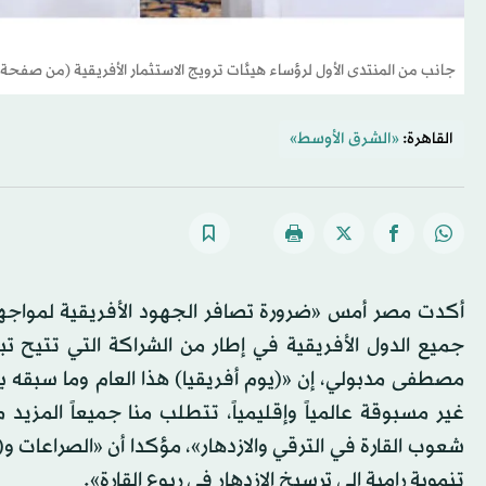
جانب من المنتدى الأول لرؤساء هيئات ترويج الاستثمار الأفريقية (من صفح
القاهرة:
«الشرق الأوسط»
أكدت مصر أمس «ضرورة تصافر الجهود الأفريقية لمواجهة
جميع الدول الأفريقية في إطار من الشراكة التي تتيح تبا
مصطفى مدبولي، إن «(يوم أفريقيا) هذا العام وما سبقه ي
غير مسبوقة عالمياً وإقليمياً، تتطلب منا جميعاً المزيد 
شعوب القارة في الترقي والازدهار»، مؤكدا أن «الصراعات و(
تنموية رامية إلى ترسيخ الازدهار في ربوع القارة».