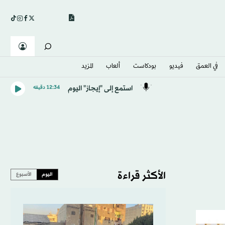
في العمق
فيديو
بودكاست
ألعاب
المزيد
استمع إلى "إيجاز" اليوم
12:34 دقيقه
الأكثر قراءة
اليوم
الأسبوع