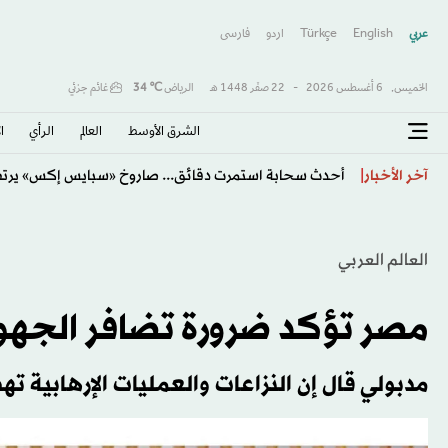
عربي
English
Türkçe
اردو
فارسى
الخميس,
6 أغسطس 2026
-
22 صفَر 1448 هـ
الرياض
℃
34
غائم جزئي
الشرق الأوسط​
العالم
الرأي
ا
«صفقة القرن» و«الملك المصري»… هكذا احتفت الصحافة 
آخر الأخبار
العالم العربي
مصر تؤكد ضرورة تضافر الجهود
مدبولي قال إن النزاعات والعمليات الإرهابية ته