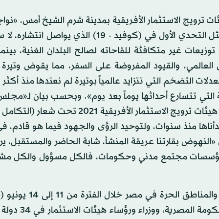
ت ترويج الاستثمار الأفريقية بمدينة شرم الشيخ أمس، «نواج
مع سائر دول العالم أربعة تحديات رئيسية على الأقل، يتمثل التحدي الأول في (كوفيد - 19) الذي
توزيعات غير متكافئة للقاحاته لصالح البلدان الغنية، بينم
ض العالمي، والقيود المفروضة على السفر، مما يقوض وتيرة 
معدلات التضخم التي تتزايد عالمياً بوتيرة لم نعتدها منذ أكثر
ية التي تتسارع أحداثها يوماً بعد يوم». وبحسب بيان لـ«مجلس 
المصري» أمس، فقد أكد مدبولي أن «المنتدى الأول لرؤساء هيئات ترويج الاستثمار الأفريقية
أناها منذ سنوات، ولتوحيد الرؤى والجهود فيما هو قادم، 
 «النهوض بقارتنا عريقة المنشأ، شابة الحاضر والمستقبل، ي
ومؤسسات مجتمع مدني وحكومات، فالكل مسؤول والكل مش
وجدير بالذكر أن المنتدى تنظمه الهيئة العامة للاستثمار والم
الحالي بمدينة شرم الشيخ، بحضور عدد من الوزراء في