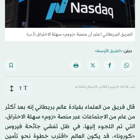
الفريق البريطاني اعتبر أن منصة «زووم» سهلة الاختراق (أ.ب)
دبلن:
«الشرق الأوسط»
T
نُشر: 12:34-5 يونيو 2021 م ـ 25 شوّال 1442 هـ
T
قال فريق من العلماء بقيادة عالم بريطاني إنه بعد أكثر
من عام من الاجتماعات عبر منصة «زوم» سهلة الاختراق،
التي تم اللجوء إليها، في ظل تفشي جائحة فيروس
«كورونا»، قد يكون العالم «اقترب خطوة نحو تأمين