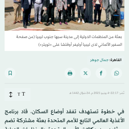
بعثة من المنظمات الدولية إلى مدينة سبها جنوب ليبيا (من صفحة
السفير الألماني لدى ليبيا أوليفر أوفتشا على «تويتر»)
القاهرة:
جمال جوهر
T
نُشر: 22:17-4 يونيو 2021 م ـ 24 شوّال 1442 هـ
T
في خطوة تستهدف تفقد أوضاع السكان، قاد برنامج
الأغذية العالمي التابع للأمم المتحدة بعثة مشتركة تضم