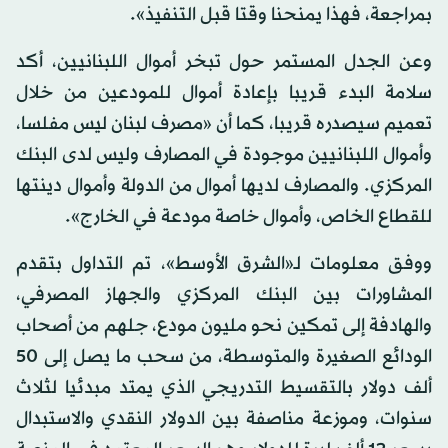
بمراجعة، فهذا يمنحنا وقتا قبل التنفيذ».
وعن الجدل المستمر حول تبخر أموال اللبنانيين، أكد
سلامة البدء قريبا بإعادة أموال للمودعين من خلال
تعميم سيصدره قريبا، كما أن «مصرف لبنان ليس مفلسا،
وأموال اللبنانيين موجودة في المصارف وليس لدى البنك
المركزي. والمصارف لديها أموال من الدولة وأموال دينتها
للقطاع الخاص، وأموال خاصة مودعة في الخارج».
ووفق معلومات لـ«الشرق الأوسط»، تم التداول بتقدم
المشاورات بين البنك المركزي والجهاز المصرفي،
والهادفة إلى تمكين نحو مليون مودع، جلهم من أصحاب
الودائع الصغيرة والمتوسطة، من سحب ما يصل إلى 50
ألف دولار بالتقسيط التدريجي الذي يمتد مبدئيا لثلاث
سنوات، وموزعة مناصفة بين الدولار النقدي والاستبدال