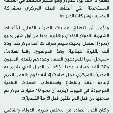
بسعر 12 ألف ليرة للدولار وهو السعر المعتمد في المنصة
المستحدثة التي أنشأها البنك المركزي بمشاركة
المصارف وشركات الصرافة.
ويؤمل أن تنطلق عمليات الصرف الفعلي للأقساط
الشهرية بالدولار النقدي وبالليرة، بدءا من أول شهر يوليو
(تموز) المقبل، بحيث سيتم صرف 25 ألف دولار نقدا و25
ألف بالليرة اللبنانية، وهذا الموضوع، وفقا لسلامة،
«سيحل أمورا للمودعين الصغار وعددهم يتعدى المليون
و30 ألف حساب، وهذا يؤكد أن العمل الذي يقوم به
المصرف المركزي عمل صامت إلا أنه يقوم بالعمل اللازم
لإعادة الثقة بالقطاع واستقطاب العملات النقدية
الموجودة في البيوت (يتردد أن نحو 10 مليارات دولار تم
سحبها من قبل المواطنين قبل الأزمة النقدية)».
وكان القرار الصادر عن مجلس شورى الدولة، والقاضي