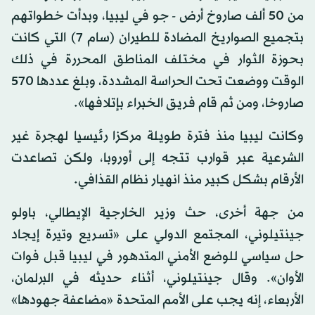
من 50 ألف صاروخ أرض - جو في ليبيا، وبدأت خطواتهم
بتجميع الصواريخ المضادة للطيران (سام 7) التي كانت
بحوزة الثوار في مختلف المناطق المحررة في ذلك
الوقت ووضعت تحت الحراسة المشددة، وبلغ عددها 570
صاروخا، ومن ثم قام فريق الخبراء بإتلافها».
وكانت ليبيا منذ فترة طويلة مركزا رئيسيا لهجرة غير
الشرعية عبر قوارب تتجه إلى أوروبا، ولكن تصاعدت
الأرقام بشكل كبير منذ انهيار نظام القذافي.
من جهة أخرى، حث وزير الخارجية الإيطالي، باولو
جينتيلوني، المجتمع الدولي على «تسريع وتيرة إيجاد
حل سياسي للوضع الأمني المتدهور في ليبيا قبل فوات
الأوان». وقال جينتيلوني، أثناء حديثه في البرلمان،
الأربعاء، إنه يجب على الأمم المتحدة «مضاعفة جهودها»