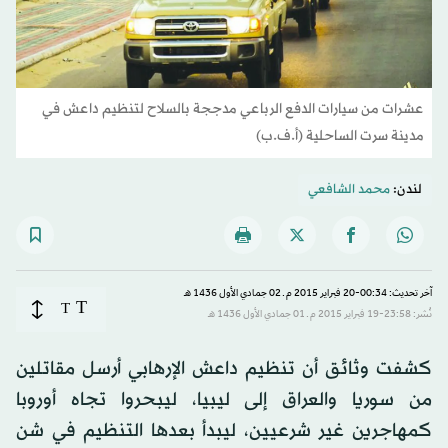
عشرات من سيارات الدفع الرباعي مدججة بالسلاح لتنظيم داعش في
مدينة سرت الساحلية (أ.ف.ب)
لندن:
محمد الشافعي
آخر تحديث: 00:34-20 فبراير 2015 م ـ 02 جمادي الأول 1436 هـ
T
T
نُشر: 23:58-19 فبراير 2015 م ـ 01 جمادي الأول 1436 هـ
كشفت وثائق أن تنظيم داعش الإرهابي أرسل مقاتلين
من سوريا والعراق إلى ليبيا، ليبحروا تجاه أوروبا
كمهاجرين غير شرعيين، ليبدأ بعدها التنظيم في شن