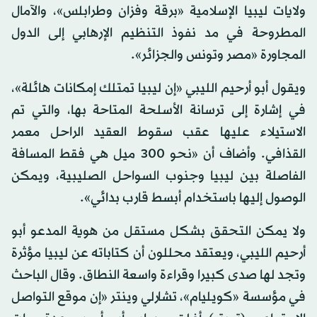
ولايات ليبيا الإسلامية «برقة وفزان وطرابلس»، والآمال
المطروحة في مد نفوذ التنظيم الإرهابي إلى الدول
المجاورة «مصر وتونس والجزائر».
ويقول أبو أرحيم الليبي «إن ليبيا تمتلك إمكانات هائلة»،
في إشارة إلى ترسانة الأسلحة المتاحة بها، والتي تم
الاستيلاء عليها عقب سقوط العقيد الراحل معمر
القذافي. وأضاف أن «نحو 300 ميل هي فقط المسافة
الفاصلة بين ليبيا وجنوب السواحل الصليبية، ويمكن
الوصول إليها باستخدام أبسط قارب بدائي».
ولا يمكن التحقق بشكل مستقل من هوية المدعو أبو
أرحيم الليبي، ويعتقد محللون أن كتاباته عن ليبيا مؤثرة
وتجد لها صدى كبيرا وقراءة واسعة النطاق. وقال الباحث
في مؤسسة «كويليام»، تشارلي وينتر «إن موقع التواصل