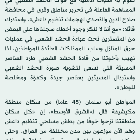
تقوم به القوات الأمنية مع قوات الحشد الشعبي في
المساهمة الفاعلة في تحرير مناطق وقرى في محافظة
صلاح الدين والتصدي لهجمات تنظيم داعش». واستدرك
قائلا: «مع أننا لا ننكر وجود أخطاء سجلناها على البعض
من المتسترين تحت عباءة الحشد الشعبي في عمليات
حرق للمنازل وسلب للممتلكات العائدة للمواطنين، لذا
نهيب بأخوتنا من قادة الحشد الشعبي طرد العناصر
المسيئة التي تسعى لتشويه صورة الحشد الشعبي
واستبدال المسيئين بعناصر جيدة وكفؤة ومخلصة
للوطن».
المواطن أبو سلمان (45 عاما) من سكان منطقة
مكيشيفة قال لـ«الشرق الأوسط»، إن «كل سكان
منطقتنا نزحوا خوفًا من بطش مسلحي تنظيم داعش
وهم الآن موزعون بين مدن مختلفة من العراق. وحتى