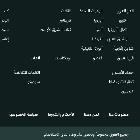
العالم العربي
الولايات المتحدة
المقالات
كتب
الخليج
أوروبا
كاريكاتير
الوتر 
شمال أفريقيا
آسيا
كتاب الشرق الأوسط
سينما
المشرق العربي
أفريقيا
إعلام
شؤون إقليمية
أميركا اللاتينية
في العمق
فيديو
بودكاست
ألعاب
حصاد الأسبوع
الكلمات المتقاطعة
تحقيقات وقضايا
سودوكو
+تحقيق
معلومات عنا
اعلن معنا
الأحكام والشروط
سياسة الخصوصية
جميع الحقوق محفوظة وتخضع لشروط واتفاق الاستخدام