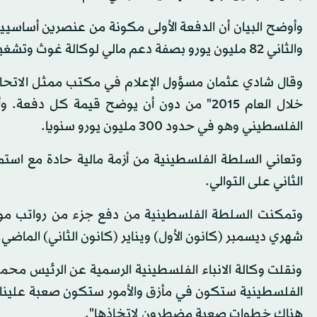
والثاني 82 مليون يورو بصفة دعم مالي لوكالة غوث وتشغيل اللاجئين (الاونروا).
وقال شادي عثمان مسؤول الإعلام في مكتب ممثل الاتحاد ا
خلال العام 2015" من دون أن يوضح قيمة كل
الفلسطيني وهو في حدود 300 مليون يورو سنويا.
وتعاني السلطة الفلسطينية من أزمة مالية حادة مع استم
الثاني على التوالي.
شهري ديسمبر (كانون الأول) ويناير (كانون الثاني) الماضي.
ونقلت وكالة الانباء الفلسطينية الرسمية عن الرئيس محمود
الفلسطينية ستكون في مأزق والأمور ستكون صعبة علينا، ون
هناك خطوات صعبة مضطرون لاتخاذها".