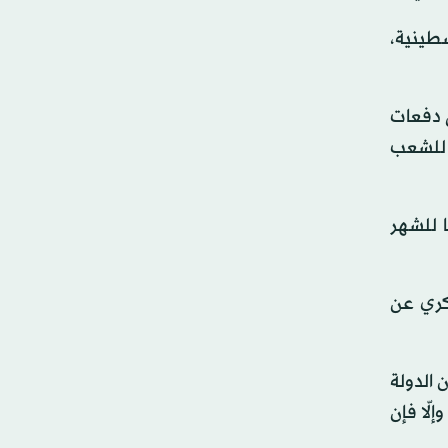
لطة الفلسطينية،
ى دفعات
م للشعب
 للشهر
 المدني والعسكري عن
 الدولة
لّا فإن