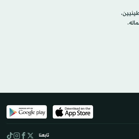
ينيين،
اله.
تابعنا