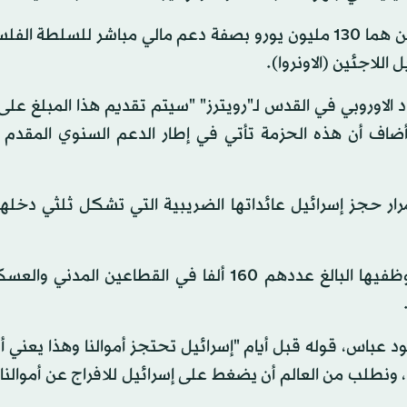
وأوضح البيان أن الدفعة الأولى مكونة من عنصرين أساسيين هما 130 مليون يورو بصفة دعم مالي مباشر للس
لاوروبي في القدس لـ"رويترز" "سيتم تقديم هذا المبلغ عل
 دفعة. وأضاف أن هذه الحزمة تأتي في إطار الدعم السنوي المقد
رار حجز إسرائيل عائداتها الضريبية التي تشكل ثلثي دخلها
وتمكنت السلطة الفلسطينية من دفع جزء من رواتب موظفيها البالغ عددهم 160 ألفا في القطاعين
 عباس، قوله قبل أيام "إسرائيل تحتجز أموالنا وهذا يعني أن
طلب من العالم أن يضغط على إسرائيل للافراج عن أموالنا وإ