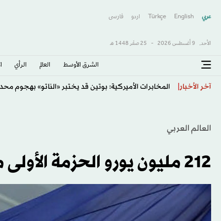
عربي
English
Türkçe
اردو
فارسى
الأحد,
9 أغسطس 2026
-
25 صفَر 1448 هـ
الشرق الأوسط​
العالم
الرأي
ا
أميركا: رحلة تابعة لـ«دلتا» تهبط اضطرارياً في أتلانتا
آخر الأخبار
العالم العربي
212 مليون يورو الحزمة الأولى من «الأوروبي» لدعم الفلسطينيين