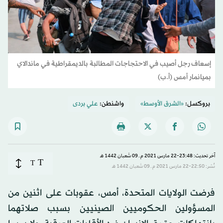
إسعاف رجل أصيب في الاحتجاجات المطالبة بالديمقراطية في ماندالاي
بميانمار أمس (أ.ب)
بروكسل:
«الشرق الأوسط»
واشنطن:
علي بردى
آخر تحديث: 23:48-22 مارس 2021 م ـ 09 شَعبان 1442 هـ
T
T
نُشر: 22:50-22 مارس 2021 م ـ 09 شَعبان 1442 هـ
فرضت الولايات المتحدة، أمس، عقوبات على اثنين من
المسؤولين الحكوميين الصينيين بسبب صلاتهما