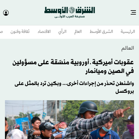
الرئيسية
الشرق الأوسط​
العالم
الرأي
الاقتصاد
ثقافة وفنون
صح
العالم
عقوبات أميركية ـ أوروبية منسّقة على مسؤولين
في الصين وميانمار
واشنطن تحذر من إجراءات أخرى... وبكين ترد بالمثل على
بروكسل