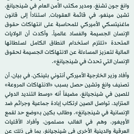
وانغ جون تشنغ، ومدير مكتب الأمن العام في شينجيانغ،
تشين مينغو، في قائمة العقوبات, استناداً إلى قانون
ماغنيتسكي الأميركي للمحاسبة على انتهاكات حقوق
الإنسان الجسيمة والفساد عالمياً. وأكدت أن الولايات
المتحدة «تلتزم استخدام النطاق الكامل لسلطاتها
المالية لتعزيز المساءلة عن الانتهاكات الجسيمة لحقوق
الإنسان التي تحدث في شينجيانغ».
وأفاد وزير الخارجية الأميركي أنتوني بلينكن، في بيان، أن
تصنيف وانغ وتشين حصل بسبب «الانتهاكات المروعة»
للصين في شينجيانغ، مضيفاً أنه «وسط التنديد الدولي
المتزايد، تواصل الصين ارتكاب إبادة جماعية وجرائم ضد
الإنسانية في شينجيانغ». وطالب بكين بـ«وضع حد لقمع
الأويغور، وهم في الغالب مسلمون، وأفراد الأقليات
العرقية والدينية الأخرى في شينجيانغ، بما في ذلك عن