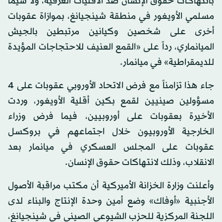
بانتهاكات حقوق الإنسان ضد الأقليات العرقية، ولا سيما
مسلمي الأويغور في منطقة شينجيانغ، بموازاة عقوبات
أخرى على شخصين وكيانين مرتبطين بالجيش
الميانماري، رداً على «القمع العنيف للاحتجاجات المؤيدة
للديمقراطية» في ميانمار.
جاء هذا تزامناً مع فرض الاتحاد الأوروبي عقوبات على 4
مسؤولين صينيين لقمع بكين أقلية الأويغور، وردت
الأخيرة بعقوبات على أوروبيين، فيما فرض وزراء
الخارجية الأوروبيون خلال اجتماعهم في بروكسل
عقوبات على المجلس العسكري في ميانمار بعد
الانقلاب، وذلك لانتهاكات حقوق الإنسان.
وأعلنت وزارة الخزانة الأميركية أن مكتب مراقبة الأصول
الأجنبية «أوفاك» وضع أمين وحدة الإنتاج والبناء لدى
اللجنة المركزية للحزب الشيوعي الصيني في شينجيانغ،