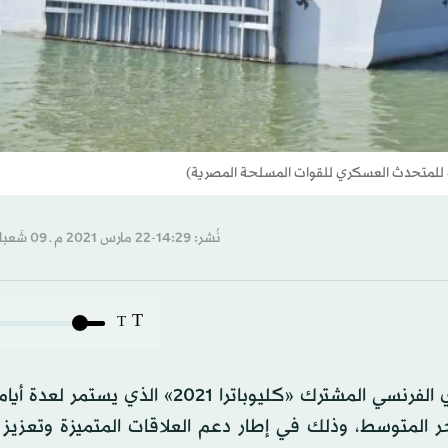
 للمتحدث العسكري للقوات المسلحة المصرية)
نُشر: 14:29-22 مارس 2021 م ـ 09 شَعبان 1442 هـ
T
T
انطلقت، اليوم (الاثنين)، فعاليات التدريب البحري المصري الفرنسي المشترك «كليوباترا 2021»
 المتوسط، وذلك في إطار دعم العلاقات المتميزة وتعزيز ا