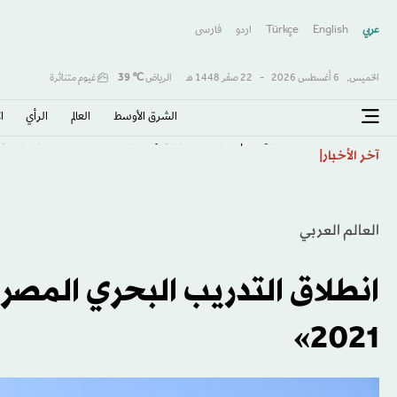
عربي
English
Türkçe
اردو
فارسى
الخميس,
6 أغسطس 2026
-
22 صفَر 1448 هـ
الرياض
℃
39
غيوم متناثرة
الشرق الأوسط​
العالم
الرأي
ا
ترمب يهاجم الديمقراطيين والسيد بعد انتخابات ميشيغان
آخر الأخبار
العالم العربي
انطلاق التدريب البحري المصري
2021»