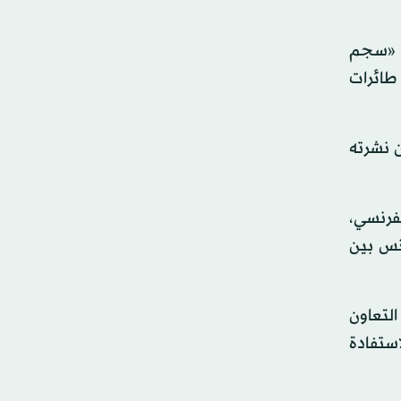
ة «سجم
طائرات
 نشرته
لفرنسي،
نس بين
التعاون
ستفادة