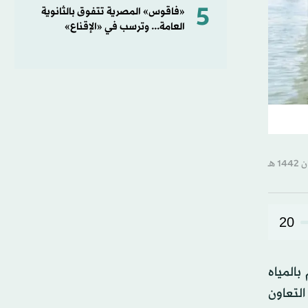
5
«فاقوس» المصرية تتفوق بالثانوية
العامة... وترسب في «الإقناع»
20
 الذي يستمر لعدة أيام بالمياه
لتعاون