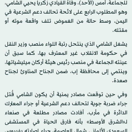
للجماعة، أمس (الأحد)، وفاة القيادي زكريا يحيي الشامي،
وهو المطلوب الرابع على لائحة تحالف دعم الشرعية في
اليمن، وسط حالة من الغموض تلف واقعة موته أو
مقتله.
يشغل الشامي الذي ينتحل رتبة اللواء منصب وزير النقل
في حكومة الانقلاب غير المعترف بها، كما سبق أن
عينته الجماعة في منصب رئيس هيئة أركان ميليشياتها،
وينتمي إلى محافظة إب، ضمن الجناح المناوئ لجناح
صعدة.
وفي حين توقعت مصادر يمنية أن يكون الشامي قُتل
جراء ضربة جوية لتحالف دعم الشرعية أو جراء المعارك
الدائرة في مأرب، أفادت مصادر مطلعة في صنعاء
لـ«الشرق الأوسط» بأنه فارق الحياة في المستشفى
السعودي الألماني شمال العاصمة، جراء إصابته بفيروس