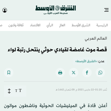
الرئيسية
الشرق الأوسط​
العالم
الرأي
الاقتصاد
ثقافة وفنون
صح
العالم العربي
قصة موت غامضة لقيادي حوثي ينتحل رتبة لواء
عدن:
«الشرق الأوسط»
T
نُشر: 01:25-22 مارس 2021 م ـ 09 شَعبان 1442 هـ
T
أعلن قادة في الميليشيات الحوثية وناشطون موالون