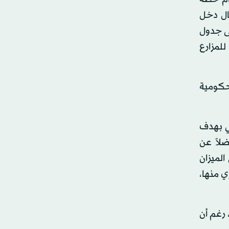
حال دخل
لى جدول
لمزارع
حكومية
ني بهدف
ضلاً عن
لميزان
ي منها،
وع، رغم أن