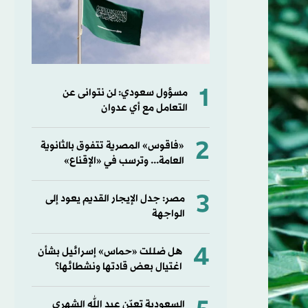
1
مسؤول سعودي: لن نتوانى عن
التعامل مع أي عدوان
2
«فاقوس» المصرية تتفوق بالثانوية
العامة... وترسب في «الإقناع»
3
مصر: جدل الإيجار القديم يعود إلى
الواجهة
4
هل ضللت «حماس» إسرائيل بشأن
اغتيال بعض قادتها ونشطائها؟
السعودية تعيّن عبد الله الشهري