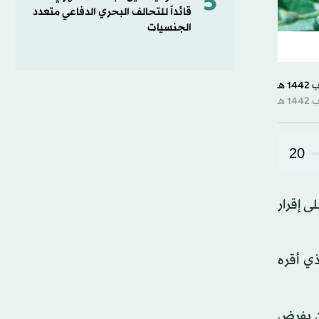
5
قائداً للتحالف البحري الدفاعي متعدد
الجنسيات
20
ى إقرار
ي أقره
ون يفرض