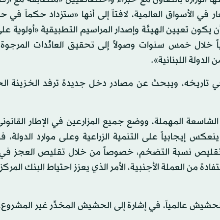
ر في الأسواق العالمية، لافتاً إلى أنها «ستزداد حكماً في 
 يكون تعيين الهيئة وإصدار المراسيم التطبيقية «أولوية ع
ً خلال خمس سنوات وصولاً إلى تحقيق العائدات المرجوة ل
 الدولة اللبنانية».
وأ في تاريخه، ويبحث عن مصادر دخل جديدة ترفد الخزينة ال
ي الشاسعة المهملة، ووضع جميع المزارعين في الإطار القانو
عكس إيجابياً على التنمية الزراعية وعلى موارد الدولة، ف
تقليص نسبة التضخم، خصوصاً من خلال تقليص العجز في ا
فادة من العملة الأجنبية، الأمر الذي يعزز احتياط البنك المركز
أن لبنان هو رابع منتج للحشيش عالمياً، في إشارة إلى الحشيش المخدِّر غير المشر