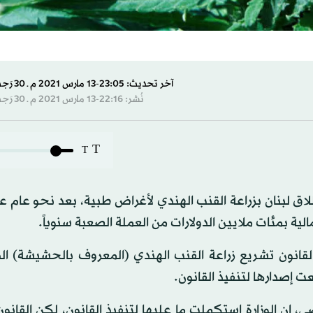
آخر تحديث: 23:05-13 مارس 2021 م ـ 30 رَجب 1442 هـ
نُشر: 22:16-13 مارس 2021 م ـ 30 رَجب 1442 هـ
T
T
لاق لبنان بزراعة القنب الهندي لأغراض طبية، بعد نحو عام عل
لية بمئات ملايين الدولارات من العملة الصعبة سنوياً.
لقانون تشريع زراعة القنب الهندي (المعروف بالحشيشة) الذ
ت إصدارها لتنفيذ القانون.
 إن الوزارة استكملت ما عليها لتنفيذ القانون، لكن القان