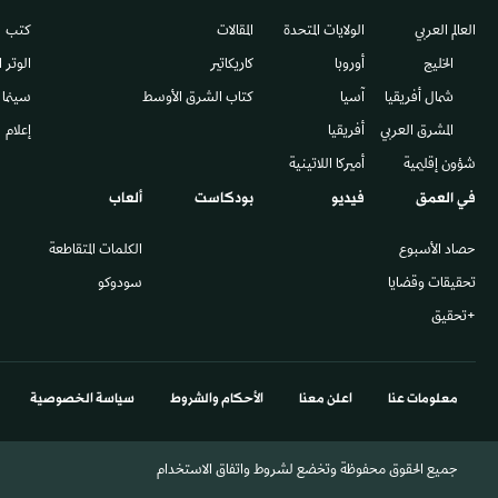
العالم العربي
الولايات المتحدة
المقالات
كتب
الخليج
أوروبا
كاريكاتير
الوتر 
شمال أفريقيا
آسيا
كتاب الشرق الأوسط
سينما
المشرق العربي
أفريقيا
إعلام
شؤون إقليمية
أميركا اللاتينية
في العمق
فيديو
بودكاست
ألعاب
حصاد الأسبوع
الكلمات المتقاطعة
تحقيقات وقضايا
سودوكو
+تحقيق
معلومات عنا
اعلن معنا
الأحكام والشروط
سياسة الخصوصية
جميع الحقوق محفوظة وتخضع لشروط واتفاق الاستخدام