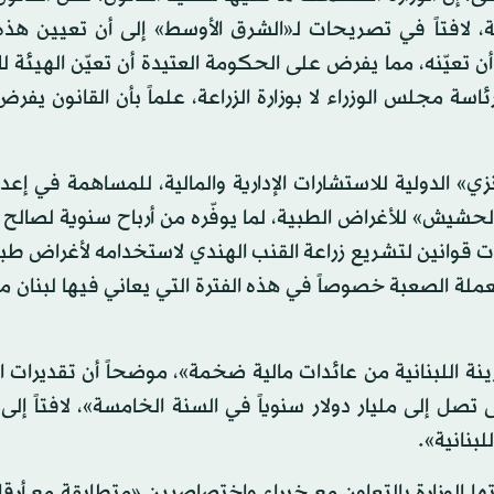
، لافتاً في تصريحات لـ«الشرق الأوسط» إلى أن تعيين هذه 
تعيّنه، مما يفرض على الحكومة العتيدة أن تعيّن الهيئة ل
رئاسة مجلس الوزراء لا بوزارة الزراعة، علماً بأن القانون يفر
بنانية في عام 2017 بشركة «ماكنزي» الدولية للاستشارات الإدارية والمالية، للمساهمة في
لحشيش» للأغراض الطبية، لما يوفّره من أرباح سنوية لصالح 
ات قوانين لتشريع زراعة القنب الهندي لاستخدامه لأغراض طبي
العملة الصعبة خصوصاً في هذه الفترة التي يعاني فيها لبنان م
ة اللبنانية من عائدات مالية ضخمة»، موضحاً أن تقديرات ا
، وتزداد سنوياً حتى تصل إلى مليار دولار سنوياً في السنة الخامسة»، لافتاً إ
لبنانية».
ها الوزارة بالتعاون مع خبراء واختصاصيين «متطابقة مع أر