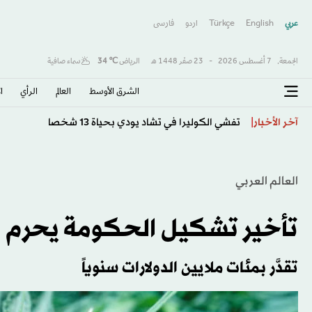
عربي
English
Türkçe
اردو
فارسى
الجمعة,
7 أغسطس 2026
-
23 صفَر 1448 هـ
الرياض
℃
34
سماء صافية
الشرق الأوسط​
العالم
الرأي
ا
إنفانتينو يرفض الاستقالة… من يملك القدرة على إسقاطه؟
آخر الأخبار
العالم العربي
تأخير تشكيل الحكومة يحرم ل
تقدَّر بمئات ملايين الدولارات سنوياً