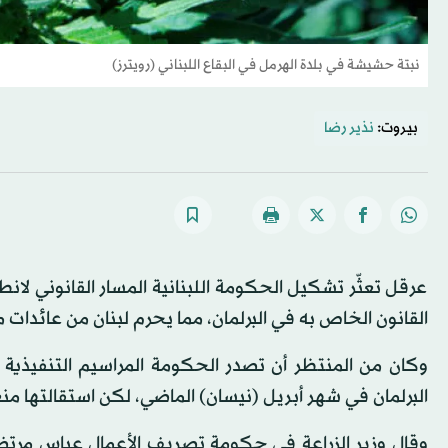
نبتة حشيشة في بلدة الهرمل في البقاع اللبناني (رويترز)
بيروت:
نذير رضا
عرقل تعثّر تشكيل الحكومة اللبنانية المسار القانوني لانط
القانون الخاص به في البرلمان، مما يحرم لبنان من عائدات ما
وكان من المنتظر أن تصدر الحكومة المراسيم التنفيذية 
البرلمان في شهر أبريل (نيسان) الماضي، لكن استقالتها منع
وقال وزير الزراعة في حكومة تصريف الأعمال عباس مرتضى،