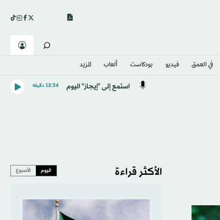
في العمق
فيديو
بودكاست
ألعاب
المزيد
استمع إلى "إيجاز" اليوم
12:34 دقيقه
الأكثر قراءة
اليوم
الأسبوع