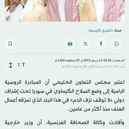
جدة:
«الشرق الأوسط»
آخر تحديث: 01:05-11 سبتمبر 2013 م ـ 07 ذو القِعدة 1434 هـ
T
T
نُشر: 17:22-10 سبتمبر 2013 م ـ 06 ذو القِعدة 1434 هـ
اعتبر مجلس التعاون الخليجي أن المبادرة الروسية
الرامية إلى وضع السلاح الكيماوي في سوريا تحت إشراف
دولي «لا توقف نزف الدم» في هذا البلد الذي تمزقه أعمال
العنف منذ أكثر من عامين.
وأفادت وكالة الصحافة الفرنسية، أن وزير خارجية