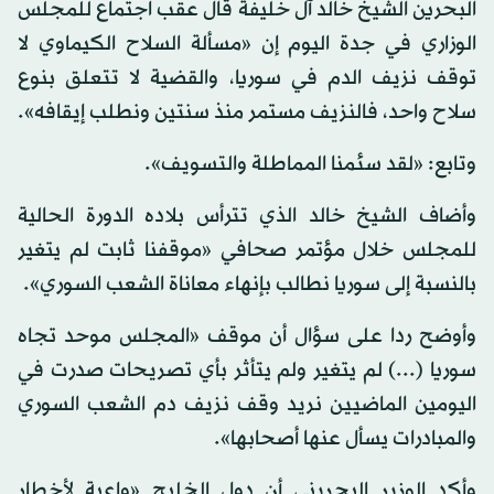
البحرين الشيخ خالد آل خليفة قال عقب اجتماع للمجلس
الوزاري في جدة اليوم إن «مسألة السلاح الكيماوي لا
توقف نزيف الدم في سوريا، والقضية لا تتعلق بنوع
سلاح واحد، فالنزيف مستمر منذ سنتين ونطلب إيقافه».
وتابع: «لقد سئمنا المماطلة والتسويف».
وأضاف الشيخ خالد الذي تترأس بلاده الدورة الحالية
للمجلس خلال مؤتمر صحافي «موقفنا ثابت لم يتغير
بالنسبة إلى سوريا نطالب بإنهاء معاناة الشعب السوري».
وأوضح ردا على سؤال أن موقف «المجلس موحد تجاه
سوريا (...) لم يتغير ولم يتأثر بأي تصريحات صدرت في
اليومين الماضيين نريد وقف نزيف دم الشعب السوري
والمبادرات يسأل عنها أصحابها».
وأكد الوزير البحريني أن دول الخليج «واعية لأخطار