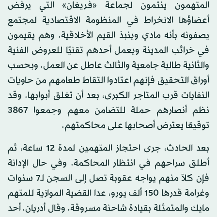
المتهمون ينتمون لجماعة «فريغان» التي يرفض
أعضاؤها الانخراط في المنظومة الاقتصادية لمجتمع
يصفونه بأنه مادي وينبذ القيم الأخلاقية. وهم يقيمون
في خرائب المدينة ويعمل أحدهم تقنيًا للعروض الفنية
والثانية طالبة جامعية والثالث عاطل عن العمل. وبحسب
أوراق التحقيق فإنهم اعتادوا التقاط طعامهم من حاويات
النفايات قرب المتاجر الكبرى، بعد أن تغلق أبوابها. وقد
نظم أنصارهم حملة للتضامن معهم وجمعوا 3867
توقيعًا يعترض أصحابها على محاكمتهم.
بعد الحادث، جرى احتجاز المتهمين لمدة 12 ساعة، ثم
أطلق سراحهم في انتظار المحاكمة. وفي حال الإدانة
فإن كلاً منهم يواجه عقوبة تصل إلى السجن لـ7 سنوات
وغرامة قدرها 150 ألف يورو، عدا القضية الموازية للمتهم
مايك والمتمثلة بقيادة شاحنة مسروقة. وقال أدريان، أحد