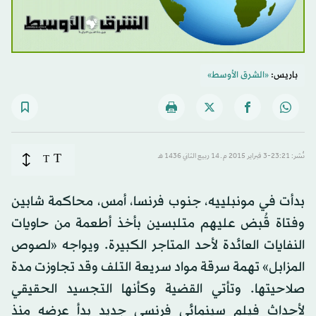
باريس:
«الشرق الأوسط»
T
نُشر: 23:21-3 فبراير 2015 م ـ 14 ربيع الثاني 1436 هـ
T
بدأت في مونبلييه، جنوب فرنسا، أمس، محاكمة شابين
وفتاة قُبض عليهم متلبسين بأخذ أطعمة من حاويات
النفايات العائدة لأحد المتاجر الكبيرة. ويواجه «لصوص
المزابل» تهمة سرقة مواد سريعة التلف وقد تجاوزت مدة
صلاحيتها. وتأتي القضية وكأنها التجسيد الحقيقي
لأحداث فيلم سينمائي فرنسي جديد بدأ عرضه منذ