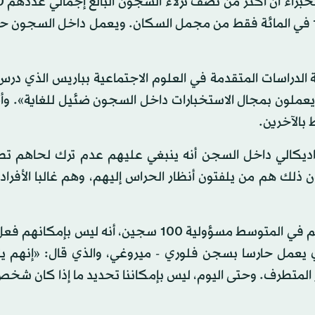
القضية انط
ينتمون للمسلمين، رغم أنهم يشكلون ما يتراوح بين 5 و10 في المائة فقط من مجمل السكان. ويعمل داخل السج
ة الدراسات المتقدمة في العلوم الاجتماعية بباريس الذي در
 يعملون بمجال الاستخبارات داخل السجون ضئيل للغاية». و
بالآخرين.
الراديكالي داخل السجن أنه ينبغي عليهم عدم ترك لحاهم تط
ك هم من يلفتون أنظار الحراس إليهم، وهم غالبا الأفراد ا
من جهتهم، أشار حراس السجون، الذين يتولى كل فرد منهم في المتوسط مسؤولية 100 سجين، أنه ل
ي يعمل حارسا بسجن فلوري - ميروغي، والذي قال: «إنهم ي
المتطرف. وحتى اليوم، ليس بإمكاننا تحديد ما إذا كان شخص