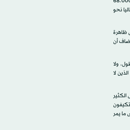
وت على خطورة خاصة في فرنسا، حيث يقدر الخبراء أن أكثر من نصف نزلاء السجون البالغ إجمالي عددهم 68.000
ون حاليا نحو
س ظاهرة
أضاف أن
ول، ولا
لذين لا
يس بإمكانهم فعل الكثير
تكيفون
 ما يمر