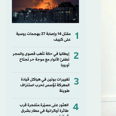
1
مقتل ⁠14 وإصابة ‌27 بهجمات روسية
على كييف
2
إيطاليا في حالة تأهب قصوى والمجر
تطفئ الأنوار مع موجة حر تجتاح
أوروبا
3
تغييرات بوتين في هياكل قيادة
المعركة تؤسس لحرب استنزاف
طويلة
4
العثور على مسيّرة متفجرة قرب
طائرة أوكرانية في مطار بشرق