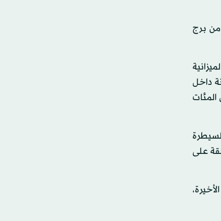
ضويا داخل هذه الجدران الخرسانية الواقعة على بعد 15 ميلا من برج
بذلك الميزانية
ات المتطرفة. وخلال هذا الأسبوع، شنت السلطات غارات على 80 زنزانة داخل
المئات
لسيطرة
قة على
لأخيرة،