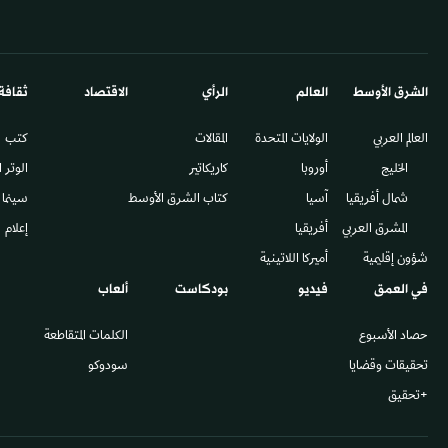
الشرق الأوسط​
العالم
الرأي
الاقتصاد
ثقافة
العالم العربي
الولايات المتحدة
المقالات
كتب
الخليج
أوروبا
كاريكاتير
الوتر 
شمال أفريقيا
آسيا
كتاب الشرق الأوسط
سينما
المشرق العربي
أفريقيا
إعلام
شؤون إقليمية
أميركا اللاتينية
في العمق
فيديو
بودكاست
ألعاب
حصاد الأسبوع
الكلمات المتقاطعة
تحقيقات وقضايا
سودوكو
+تحقيق