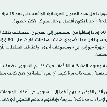
ويصف سجناء سابقون وأئمة مساجد وحرس مشهدا فو
ة وأحيانا يكون أفضل الرجال سلوكا الأكثر خطورة.
من جانبه، وعد رئيس الوزراء الفرنسي مانويل فالس بتوجيه 60 إماما إضافيا من المسلمين إلى السجون، لتتضاعف 
المخصصة لهم في محاولة لكبح جماح التوجه
وأجهزة «يو إس بي» وممنوعات أخرى. واعترفت السلطات بأن 
حتملا.
قارنة بحجم المشكلة القائمة، حيث تتسم السجون بضعف ا
لفرنسية وصف ذات مرة كيف أن صور أسامة بن لادن كانت معل
ن ألقي القبض عليهم أخيرا إلى السجون في أعقاب الهجمات ا
إجراءات محاكمة سريعة وإدانتهم بالدعم الشفهي للإرهاب.