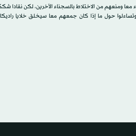
 معا ومنعهم من الاختلاط بالسجناء الآخرين، لكن نقادا شكك
تساءلوا حول ما إذا كان جمعهم معا سيخلق خلايا راديكال