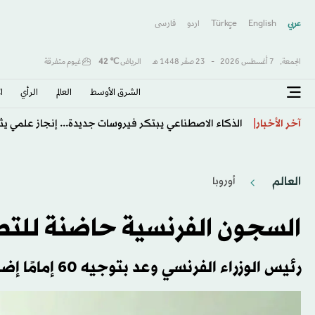
عربي
English
Türkçe
اردو
فارسى
الجمعة,
7 أغسطس 2026
-
23 صفَر 1448 هـ
الرياض
℃
42
غيوم متفرقة
الشرق الأوسط​
العالم
الرأي
ا
البيت الأبيض يقر رسوماً جمركية بـ15 % وحدوداً سعرية على «البولي سيليكون»
آخر الأخبار
العالم
أوروبا
السجون الفرنسية حاضنة للتط
رئيس الوزراء الفرنسي وعد بتوجيه 60 إمامًا إضافيًا من المسلمين إليها