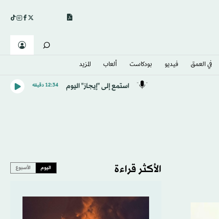
في العمق
فيديو
بودكاست
ألعاب
المزيد
استمع إلى "إيجاز" اليوم
12:34 دقيقه
الأكثر قراءة
اليوم
الأسبوع