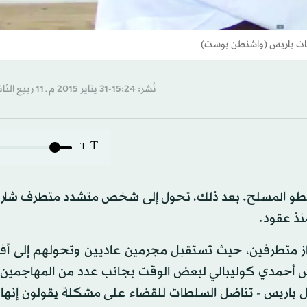
ات باريس (واشنطن بوست)
نُشر: 15:24-31 يناير 2015 م ـ 11 ربيع الثاني 1436 هـ
T
T
السطو المسلح. بعد ذلك، تحول إلى شخص متشدد متطرف شارك
منذ عقود.
از متطرفين، حيث تستقبل مجرمين عاديين وتحولهم إلى أفرا
أحمدي كوليبالي لبعض الوقت بجانب عدد من المهاجمين ا
ل باريس - تناضل السلطات للقضاء على مشكلة يقولون إنها