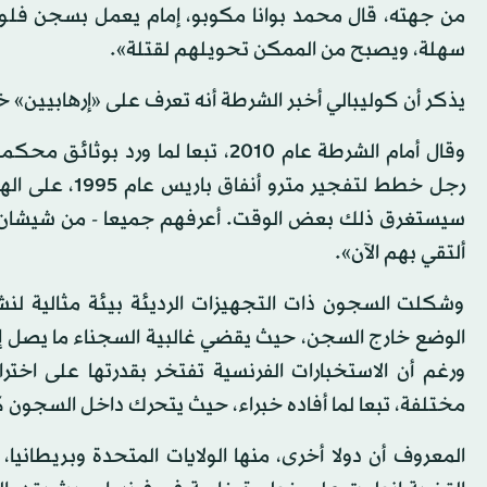
من جهته، قال محمد بوانا مكوبو، إمام يعمل بسجن فلوري
سهلة، ويصبح من الممكن تحويلهم لقتلة».
يذكر أن كوليبالي أخبر الشرطة أنه تعرف على «إرهابيين» خل
وقال أمام الشرطة عام 2010، تبعا ل
رجل خطط لتفجير
سيستغرق ذلك بعض الوقت. أعرفهم جميعا - من شيشان وأ
ألتقي بهم الآن».
وشكلت السجون ذات التجهيزات الرديئة بيئة مثالية لنش
ورغم أن الاستخبارات الفرنسية تفتخر بقدرتها على اخ
مختلفة، تبعا لما أفاده خبراء، حيث يتحرك داخل السجون ك
المعروف أن دولا أخرى، منها الولايات المتحدة وبريطاني