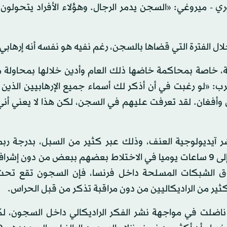
 - ميروغي: «السجن يدمر الرجال. وهؤلاء الأفراد يتحولون 
ال الفترة التي قضاها بالسجن، رغم نفيه هو نفسه أنه إرهابي.
ما ورد بوثائق محكمة، خاصة بمحاكمة خاضها ذلك العام وأدين خلالها بمحاول
 مترو أنفاق باريس عام 1995، على الهرب: «لو رغبت في أن أذكر لك أسماء جميع الإرهابيين ا
فغان. لقد تعرفت عليهم في السجن، لكن هذا لا يعني أني 
ر آيديولوجية العنف، وذلك عبر كثير من السبل، بدرجة ربم
الوضع خارج السجن، حيث يقضي غالبية السجناء ما يصل إلى 9 ساعات يوميا في الاختلاط بعضهم ببعض من دو
تراق الشبكات المسلحة داخل فرنسا، فإن السجون تقع تح
ثير من الراديكاليين من دون مراقبة تذكر من قبل الحراس.
ا، ناضلت في مواجهة نشر الفكر الراديكالي داخل السجون، 