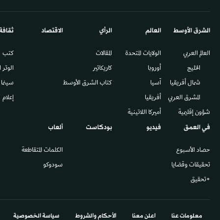
الشرق الأوسط​
العالم
الرأي
الاقتصاد
ثقافة
العالم العربي
الولايات المتحدة
المقالات
كتب
الخليج
أوروبا
كاريكاتير
الوتر 
شمال أفريقيا
آسيا
كتاب الشرق الأوسط
سينما
المشرق العربي
أفريقيا
إعلام
شؤون إقليمية
أميركا اللاتينية
في العمق
فيديو
بودكاست
ألعاب
حصاد الأسبوع
الكلمات المتقاطعة
تحقيقات وقضايا
سودوكو
+تحقيق
معلومات عنا
اعلن معنا
الأحكام والشروط
سياسة الخصوصية