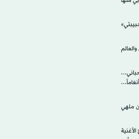
ربي منها
 «حبيبتي»
والعالم
باني...
اماً...
ان ملهي
الأغنية