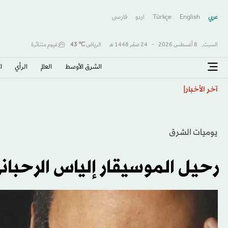
عربي
English
Türkçe
اردو
فارسى
السبت,
8 أغسطس 2026
-
24 صفَر 1448 هـ
الرياض
℃
43
غيوم متناثرة
الشرق الأوسط​
العالم
الرأي
ا
نظام تناول كميات كبيرة من الطعام... كيف يساعد على فق
آخر الأخبار
يوميات الشرق
رحيل الموسيقار إلياس الرحباني