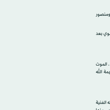
 ومنصور
هوي بعد
. الموت
مة الله
 الفنية