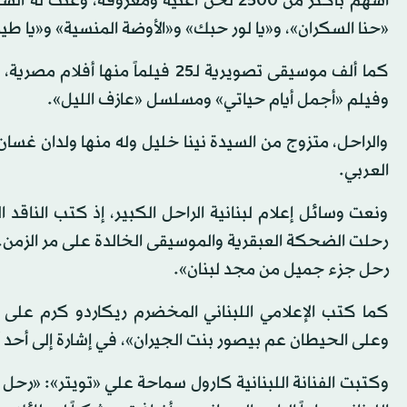
أسهم بأكثر من 2500 لحن أغنية ومعزوفة، و
«حنا السكران»، و«يا لور حبك» و«الأوضة المنسية» و«يا طير
كما ألف موسيقى تصويرية لـ25 فيل
وفيلم «أجمل أيام حياتي» ومسلسل «عازف الليل».
والراحل، متزوج من السيدة نينا خليل وله منها ولدان غسا
العربي.
ونعت وسائل إعلام لبنانية الراحل الكبير، إذ كتب الناقد
رحلت الضحكة العبقرية والموسيقى الخالدة على مر الزمن... 
رحل جزء جميل من مجد لبنان».
كما كتب الإعلامي اللبناني المخضرم ريكاردو كرم على «ت
وعلى الحيطان عم بيصور بنت الجيران»، في إشارة إلى أحد أ
وكتبت الفنانة اللبنانية كارول سماحة علي «تويتر»: «رحل 