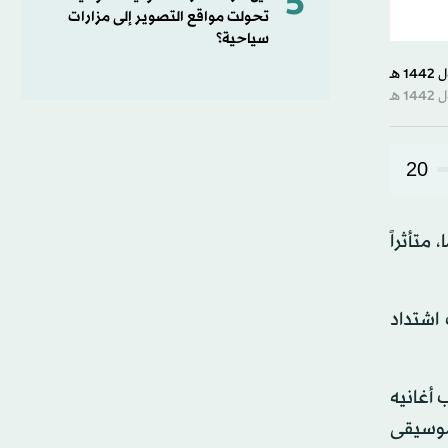
5
تحولت مواقع التصوير إلى مزارات
سياحية؟
20
ناني إلياس الرحباني، الشقيق الأصغر للأخوين رحباني عن عمر يناهز 83 عاما، متأثراً
 اشتداد
 أغانيه
موسيقى