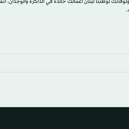
ولوفائك لوطننا لبنان أعمالك خالدة في الذاكرة والوجدان، أتق
.