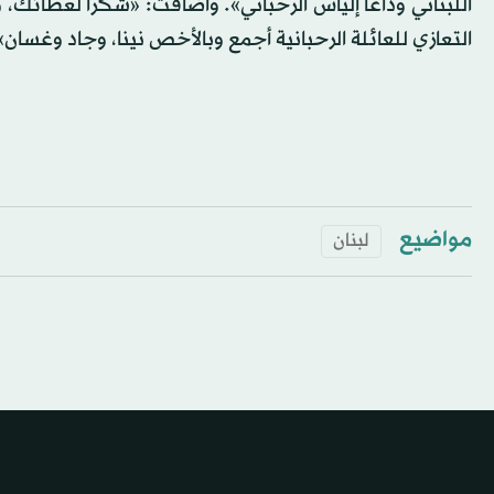
اللبناني وداعاً إلياس الرحباني». وأضافت: «شكراً لعطائك، 
التعازي للعائلة الرحبانية أجمع وبالأخص نينا، وجاد وغسان»
مواضيع
لبنان