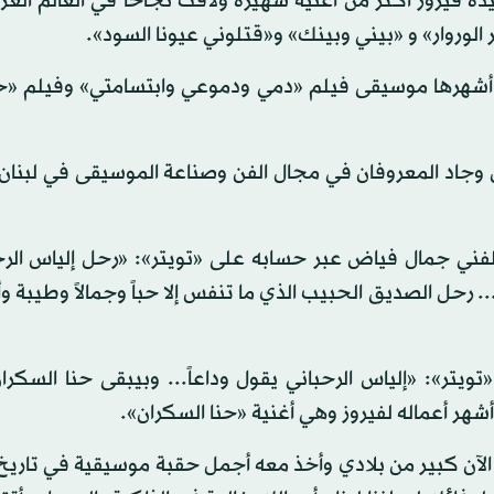
غنت له السيدة فيروز أكثر من أغنية شهيرة ولاقت نجاحاً في العالم الع
 الوروار» و «بيني وبينك» و«قتلوني عيونا السود».
ماً منها أفلام مصرية، أشهرها موسيقى فيلم «دمي ودموعي وابتسامتي» وفيلم
ن وجاد المعروفان في مجال الفن وصناعة الموسيقى في لبنان 
 الفني جمال فياض عبر حسابه على «تويتر»: «رحل إلياس الرح
رحل الصديق الحبيب الذي ما تنفس إلا حباً وجمالاً وطيبة وأنغ
ويتر»: «إلياس الرحباني يقول وداعاً... وبيبقى حنا السكر
شهر أعماله لفيروز وهي أغنية «حنا السكران».
الآن كبير من بلادي وأخذ معه أجمل حقبة موسيقية في تاريخ 