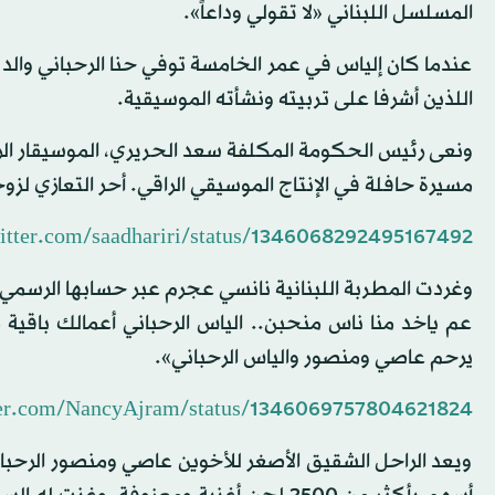
المسلسل اللبناني «لا تقولي وداعاً».
عندما كان إلياس في عمر الخامسة توفي حنا الرحباني والد 
اللذين أشرفا على تربيته ونشأته الموسيقية.
ونعى رئيس الحكومة المكلفة سعد الحريري، الموسيقار الرا
مسيرة حافلة في الإنتاج الموسيقي الراقي. أحر التعازي لزو
witter.com/saadhariri/status/1346068292495167492
وغردت المطربة اللبنانية نانسي عجرم عبر حسابها الرسمي عل
عم ياخد منا ناس منحبن.. الياس الرحباني أعمالك باقية مع
يرحم عاصي ومنصور والياس الرحباني».
tter.com/NancyAjram/status/1346069757804621824
ويعد الراحل الشقيق الأصغر للأخوين عاصي ومنصور الرحباني