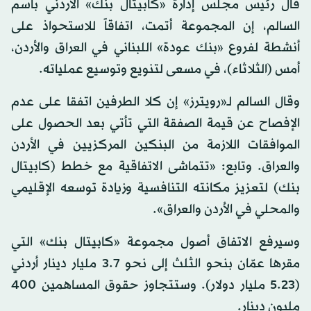
قال رئيس مجلس إدارة «كابيتال بنك» الأردني باسم
السالم، إن المجموعة أتمت، اتفاقاً للاستحواذ على
أنشطة لفروع «بنك عودة» اللبناني في العراق والأردن،
أمس (الثلاثاء)، في مسعى لتنويع وتوسيع عملياته.
وقال السالم لـ«رويترز» إن كلا الطرفين اتفقا على عدم
الإفصاح عن قيمة الصفقة التي تأتي بعد الحصول على
الموافقات اللازمة من البنكين المركزيين في الأردن
والعراق. وتابع: «تتماشى الاتفاقية مع خطط (كابيتال
بنك) لتعزيز مكانته التنافسية وزيادة توسعه الإقليمي
والمحلي في الأردن والعراق».
وسيرفع الاتفاق أصول مجموعة «كابيتال بنك» التي
مقرها عمّان بنحو الثلث إلى نحو 3.7 مليار دينار أردني
(5.23 مليار دولار). وستتجاوز حقوق المساهمين 400
مليون دينار.