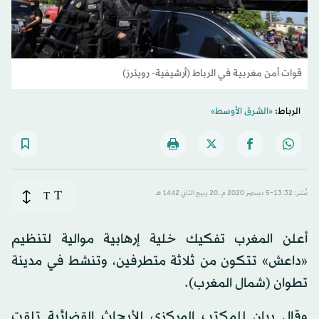
قوات أمن مغربية في الرباط (أرشيفية- رويترز)
الرباط:
«الشرق الأوسط»
T
نُشر: 13:32-5 ديسمبر 2020 م ـ 20 ربيع الثاني 1442 هـ
T
أعلن المغرب تفكيك خلية إرهابية موالية لتنظيم
«داعش» تتكون من ثلاثة متطرفين، وتنشط في مدينة
تطوان (شمال المغرب).
وقال بيان للمكتب المركزي للأبحاث القضائية تلقت