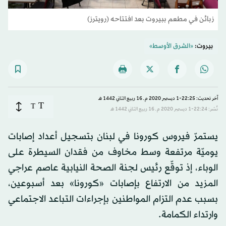
زبائن في مطعم ببيروت بعد افتتاحه (رويترز)
بيروت:
«الشرق الأوسط»
آخر تحديث: 22:25-1 ديسمبر 2020 م ـ 16 ربيع الثاني 1442 هـ
T
T
نُشر: 22:24-1 ديسمبر 2020 م ـ 16 ربيع الثاني 1442 هـ
يستمرّ فيروس كورونا في لبنان بتسجيل أعداد إصابات
يوميّة مرتفعة وسط مخاوف من فقدان السيطرة على
الوباء، إذ توقّع رئيس لجنة الصحة النيابية عاصم عراجي
المزيد من الارتفاع بإصابات «كورونا» بعد أسبوعين،
بسبب عدم التزام المواطنين بإجراءات التباعد الاجتماعي
وارتداء الكمامة.