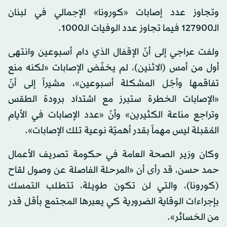
وتجاوز عدد إصابات «كورونا» الإجمالي في لبنان
الـ127900 فيما تجاوز عدد الوفيات الـ1000.
ولفت عراجي إلى أنّ الإقفال الذي دام أسبوعين وانتهى
أول من أمس (الاثنين)، لم يخفّض الإصابات «لكنه منع
تفاقمها وأجّل المشكلة أسبوعين»، مشيراً إلى أنّ
«الإصابات الخطرة ستبرز مع اشتداد برودة الطقس
وتراجع مناعة الكثيرين» وأنّ «عدد الإصابات في الأيام
المُقبلة ليس مهماً بقدر أهميّة نوعية تلك الإصابات».
وكان وزير الصحة العامة في حكومة تصريف الأعمال
حمد حسن، قد رأى أن «المرحلة الفاصلة عن وصول لقاح
(كورونا)، والتي لن تكون طويلة، تتطلب التمسك
بإجراءات الوقاية الضرورية كي يعبرها المجتمع بأقل قدر
من الخسائر».