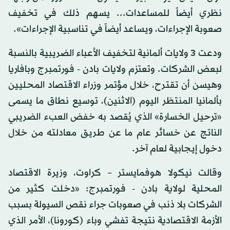
نظري أيضاً للمساعدات... يسهم ذلك في تخفيف
صعوبة الإجراءات، ويساعد أيضاً في تناسبية الإجراءات».
ودعت 3 ولايات ألمانية لتخفيف الأعباء الضريبية بالنسبة
لبعض الشركات. وتعتزم ولايات بادن - فورتمبرج وبافاريا
وهيسن أن تقترح، خلال مؤتمر وزراء الاقتصاد المحليين
بألمانيا المنتظر اليوم (الاثنين)، توسيع نطاق ما يسمى
«ترحيل الخسارة» الذي يُقصد به خفض العبء الضريبي
الناتج عن خسائر عام ما عن طريق معادلته من خلال
دخول إيجابية لعام آخر.
وقالت نيكولا هوفمايستر – كراوت، وزيرة الاقتصاد
المحلية لولاية بادن - فورتمبرج: «دخلت كثير من
الشركات بلا ذنب في صعوبات جراء نقص السيولة بسبب
الأزمة الاقتصادية نتيجة تفشي وباء (كورونا)، الأمر الذي