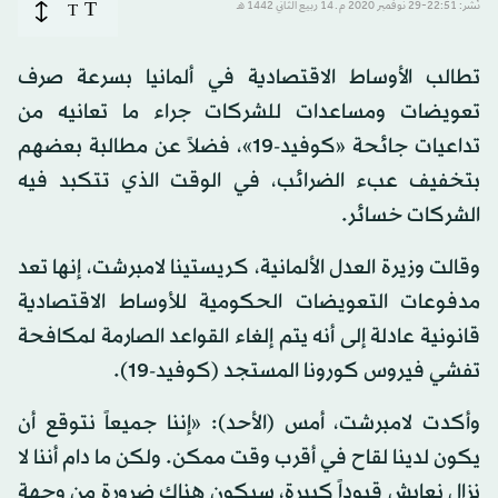
T
نُشر: 22:51-29 نوفمبر 2020 م ـ 14 ربيع الثاني 1442 هـ
T
تطالب الأوساط الاقتصادية في ألمانيا بسرعة صرف
تعويضات ومساعدات للشركات جراء ما تعانيه من
تداعيات جائحة «كوفيد-19»، فضلاً عن مطالبة بعضهم
بتخفيف عبء الضرائب، في الوقت الذي تتكبد فيه
الشركات خسائر.
وقالت وزيرة العدل الألمانية، كريستينا لامبرشت، إنها تعد
مدفوعات التعويضات الحكومية للأوساط الاقتصادية
قانونية عادلة إلى أنه يتم إلغاء القواعد الصارمة لمكافحة
تفشي فيروس كورونا المستجد (كوفيد-19).
وأكدت لامبرشت، أمس (الأحد): «إننا جميعاً نتوقع أن
يكون لدينا لقاح في أقرب وقت ممكن. ولكن ما دام أننا لا
نزال نعايش قيوداً كبيرة، سيكون هناك ضرورة من وجهة