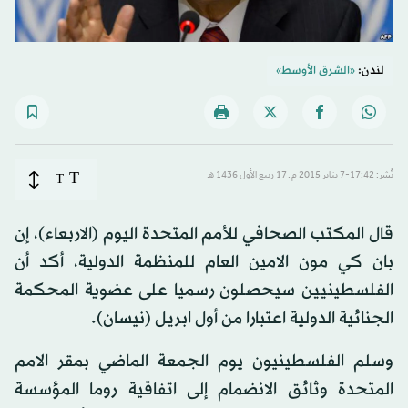
لندن:
«الشرق الأوسط»
T
نُشر: 17:42-7 يناير 2015 م ـ 17 ربيع الأول 1436 هـ
T
قال المكتب الصحافي للأمم المتحدة اليوم (الاربعاء)، إن
بان كي مون الامين العام للمنظمة الدولية، أكد أن
الفلسطينيين سيحصلون رسميا على عضوية المحكمة
الجنائية الدولية اعتبارا من أول ابريل (نيسان).
وسلم الفلسطينيون يوم الجمعة الماضي بمقر الامم
المتحدة وثائق الانضمام إلى اتفاقية روما المؤسسة