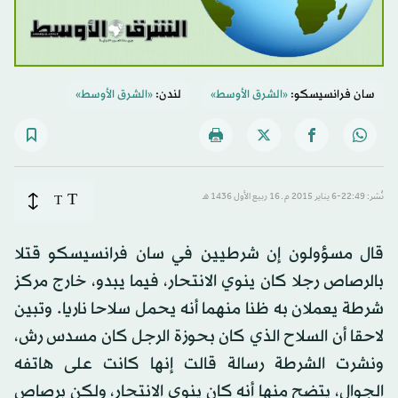
سان فرانسيسكو:
«الشرق الأوسط»
لندن:
«الشرق الأوسط»
T
نُشر: 22:49-6 يناير 2015 م ـ 16 ربيع الأول 1436 هـ
T
قال مسؤولون إن شرطيين في سان فرانسيسكو قتلا
بالرصاص رجلا كان ينوي الانتحار، فيما يبدو، خارج مركز
شرطة يعملان به ظنا منهما أنه يحمل سلاحا ناريا. وتبين
لاحقا أن السلاح الذي كان بحوزة الرجل كان مسدس رش،
ونشرت الشرطة رسالة قالت إنها كانت على هاتفه
الجوال، يتضح منها أنه كان ينوي الانتحار، ولكن برصاص