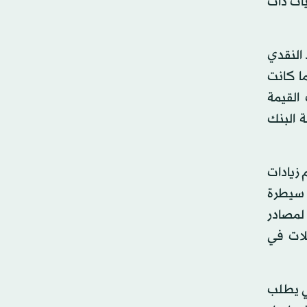
يات ذات
 النقدي
ما كانت
القيمة
 البنك
ون ليرة، نتيجة تراكم زيادات
، فإن توسع سيطرة
 لمصادر
لات في
تي يطلب