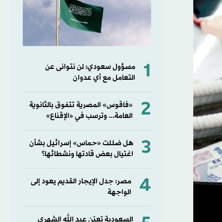
1
مسؤول سعودي: لن نتوانى عن
التعامل مع أي عدوان
2
«فاقوس» المصرية تتفوق بالثانوية
العامة... وترسب في «الإقناع»
3
هل ضللت «حماس» إسرائيل بشأن
اغتيال بعض قادتها ونشطائها؟
4
مصر: جدل الإيجار القديم يعود إلى
الواجهة
السعودية تعيّن عبد الله الشهري