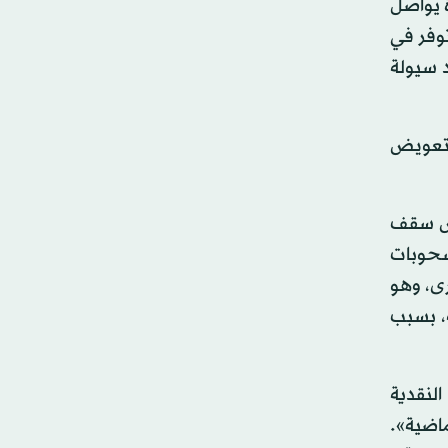
يرة يواصل
توفر في
د سيولة
التعويض
فض سقف
 خفض السحوبات
ى، وهو
، بسبب
لنقدية
ماضية».