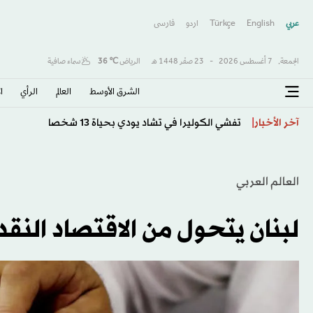
عربي
English
Türkçe
اردو
فارسى
الجمعة,
7 أغسطس 2026
-
23 صفَر 1448 هـ
الرياض
℃
36
سماء صافية
الشرق الأوسط​
العالم
الرأي
ا
إنفانتينو يرفض الاستقالة… من يملك القدرة على إسقاطه؟
آخر الأخبار
العالم العربي
لبنان يتحول من الاقتصاد النقد