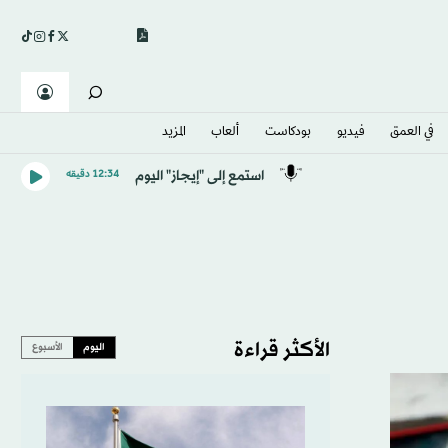
في العمق
فيديو
بودكاست
ألعاب
المزيد
استمع إلى "إيجاز" اليوم
12:34 دقيقه
الأكثر قراءة
اليوم
الأسبوع