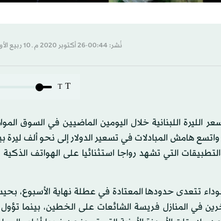
نُشر: 00:44-26 أكتوبر 2020 م ـ 10 ربيع الأول 1442 هـ
T
T
الليرة اللبنانية خلال اليومين الماضيين في السوق المواز
اتسع هامش المبادلات في تسعير الدولار إلى نحو ألف ليرة 
 والتطبيقات التي تشهد رواجا استثنائيا على الهواتف الذكية
سوداء تتعدى حدودها المعتادة في عطلة نهاية الأسبوع، بحي
رين في المنازل فريسة الشائعات على الخطين، بينما تؤول 