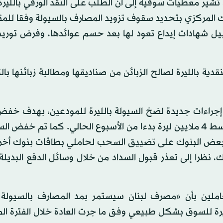
و15 في المائة من قيمتها، تشير معطيات سوقية إلى أن الطلب على النقد الورقي بالل
بنك المركزي بتحديد سقوف تزويد المصارف بالسيولة وفقا للم
سييل شهادات إيداع تعود لها بعد حسم عوائدها، وفرض توري
قدية بالليرة لصالح الزبائن من صناديقها ومطالبة زبائنها ب
د إجراءات جديدة لضخ السيولة بالليرة للمودعين، بهدف خ
السحوبات الممكنة شهريا من متوسط 10 ملايين إلى متوسط 4 ملايين ليرة بدءا من الأسبوع الحالي. كما تم
دام بعض البنوك على تضييق السحب لحاملي بطاقات بنوك أخر
 نظرا إلى تعذر قبول السداد من خلال وسائل الدفع البديلة
ملين بأن «مصرف لبنان سيستمر بمد المصارف بالسيولة ا
ليرة للسوق بشكل طبيعي وفق ما جرت العادة خلال الفترة ال