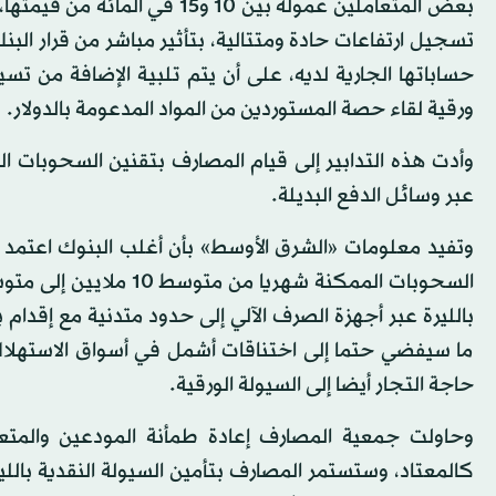
بعض المتعاملين عمولة بين 10 
تسجيل ارتفاعات حادة ومتتالية، بتأثير مباشر من قرار ال
حساباتها الجارية لديه، على أن يتم تلبية الإضافة من ت
ورقية لقاء حصة المستوردين من المواد المدعومة بالدولار.
وأدت هذه التدابير إلى قيام المصارف بتقنين السحوبات الن
عبر وسائل الدفع البديلة.
وتفيد معلومات «الشرق الأوسط» بأن أغلب البنوك اعتم
بالليرة عبر أجهزة الصرف الآلي إلى حدود متدنية مع إق
ما سيفضي حتما إلى اختناقات أشمل في أسواق الاستهلاك،
حاجة التجار أيضا إلى السيولة الورقية.
وحاولت جمعية المصارف إعادة طمأنة المودعين والمتعا
كالمعتاد، وستستمر المصارف بتأمين السيولة النقدية بال