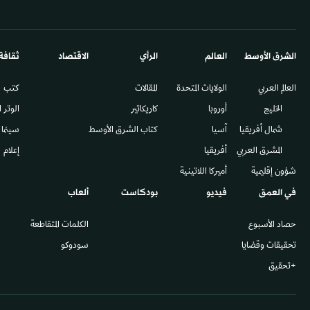
الشرق الأوسط​
العالم
الرأي
الاقتصاد
ثقافة
العالم العربي
الولايات المتحدة
المقالات
كتب
الخليج
أوروبا
كاريكاتير
الوتر 
شمال أفريقيا
آسيا
كتاب الشرق الأوسط
سينما
المشرق العربي
أفريقيا
إعلام
شؤون إقليمية
أميركا اللاتينية
في العمق
فيديو
بودكاست
ألعاب
حصاد الأسبوع
الكلمات المتقاطعة
تحقيقات وقضايا
سودوكو
+تحقيق