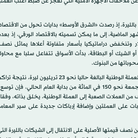
عن ملاحقات الأجهزة الأمنية التي تعجز عن ضبط أغلب العمل
 بالليرة، إذ رصدت «الشرق الأوسط» بدايات تحول من الاقتصاد
هر الماضية، إلى ما يمكن تسميته بالاقتصاد الورقي، إذ بعد
ار وتنخفض دراماتيكيا بأسعار متفاوتة أعلاها يماثل نصف 
و الشيك أو البطاقة، بدأت الأسواق تتفاعل سلبا مع محاولة
حوباتها من البنوك.
وبمعزل عن هدف السعي إلى إعادة ضبط الكتلة النقدية بالعملة الوطنية البالغة حاليا نحو 23 تريلي
شهرية صاروخية ضخها البنك المركزي قاربت نسبتها المجمعة نحو 150 في المائة من بداية العام الحالي
ف من العملات الصعبة إلى العملة الوطنية، يخلق بذاته، وفقا
بات على العملتين وإضافة إرباكات جديدة على سير المعام
 نصف قيمتها الأصلية على الانتقال إلى الشيكات بالليرة ال