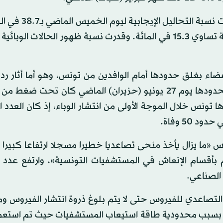
وبلغت نسبة الوفيات 6.91 لكل 100 ألف ساكن، فيما قد
بين 4096 تحليلا طبيا مقابل نسبة تحاليل إيجابية إجمالية تساوي 15.3 في المائة. وقدرت نسبة ظهور الحالات 
ضاء بغلق حدودها أمام الوافدين من تونس، وهو أما أثار ر
متباينة خاصة إثر تصريح نصاف بن علية بأن فتح تونس لحدودها يوم 27 يونيو (حزيران) الماضي كان ت
تونس خلال الموجة الأولى من انتشار الوباء، إذ كان العدد ا
س «ما يزال يأخذ منحى تصاعديا خطيرا مسجلا ارتفاعا كبيرا
م بأقسام الإنعاش في المستشفيات التونسية»، وارتفع عدد 
لتصاعدي للفيروس حتى لا يتم بلوغ ذروة انتشار الفيروس و
 بسبب محدودية طاقة استيعاب المستشفيات حيث تم استعم