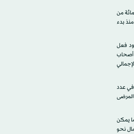
رت نسبة التحاليل الإيجابية ليوم الخميس الماضي بـ38.7 في المائة من
الوبائية منذ بدء
دود فعل
حت ضغط من أصحاب
لإجمالي
 في عدد
المرضى
ما يمكن
ال نحو