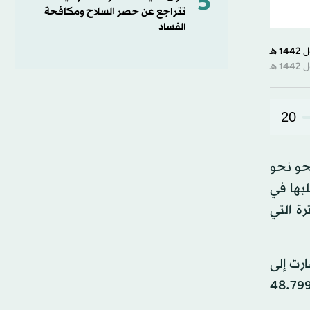
5
تتراجع عن حصر السلاح ومكافحة
الفساد
20
 ينحو نحو
ي للوفيات بين 24 و30 حالة وفاة، أغلبها في
لفترة التي
ارت إلى
نس سجلت 1585 إصابة جديدة بكورونا يوم 22 أكتوبر (تشرين الأول) الحالي ليصبح عدد الإصابات المؤكدة مقدرا بـ48.799