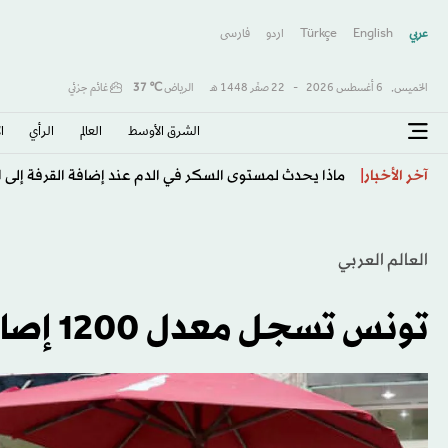
عربي
English
Türkçe
اردو
فارسى
الخميس,
6 أغسطس 2026
-
22 صفَر 1448 هـ
الرياض
℃
37
غائم جزئي
الشرق الأوسط​
العالم
الرأي
ا
ماذا يحدث لمستوى السكر في الدم عند إضافة القرفة إلى ا
آخر الأخبار
العالم العربي
تونس تسجل معدل 1200 إصابة يومياً