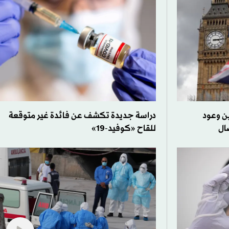
ين وعود
دراسة جديدة تكشف عن فائدة غير متوقعة
ال
للقاح «كوفيد-19»