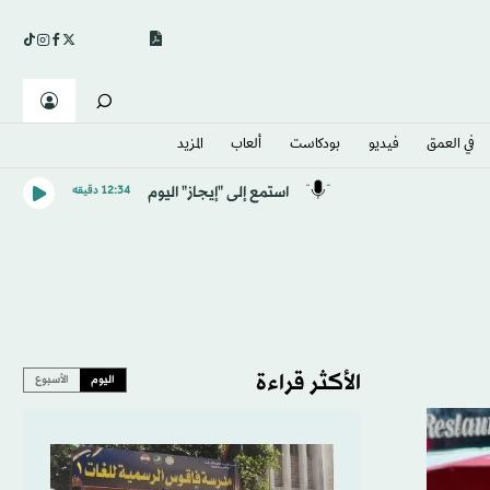
في العمق
فيديو
بودكاست
ألعاب
المزيد
استمع إلى "إيجاز" اليوم
12:34 دقيقه
الأكثر قراءة
اليوم
الأسبوع