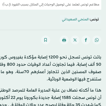
مطاعم تونس تعتمد على توصيل الوجبات إلى المنازل بسبب القيود (إ.ب.أ)
تونس:
المنجي السعيداني
باتت تونس تسجل نحو 1200 إصابة مؤ
صفوف المسنين الذين
ستنفرج فيها الوضعية الوبائية.
هذا ما أكدته نصاف بن علية المديرة العامة للمرصد الوطن
كما شهدت 35 حالة وفاة ليصبح عدد حالات الوفاة في حدود 819 حالة منذ شهر فبراير (شباط) الماضي.