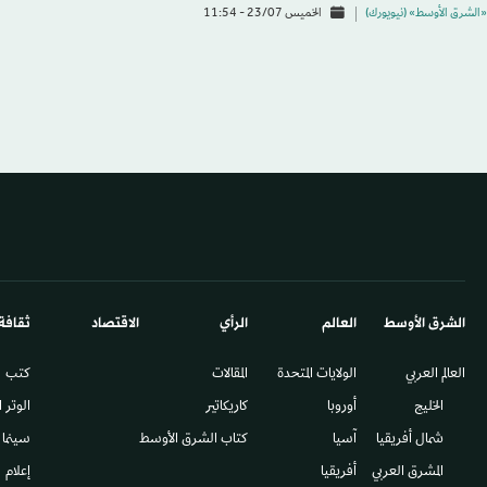
«الشرق الأوسط» (نيويورك)
الخميس 23/07 - 11:54
الشرق الأوسط​
العالم
الرأي
الاقتصاد
ثقافة
العالم العربي
الولايات المتحدة
المقالات
كتب
الخليج
أوروبا
كاريكاتير
الوتر 
شمال أفريقيا
آسيا
كتاب الشرق الأوسط
سينما
المشرق العربي
أفريقيا
إعلام