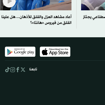
صطناعي يجتاز
أعاد مشاهد العزل والقلق للأذهان... هل علينا
القلق من فيروس «هانتا»؟
تابعنا