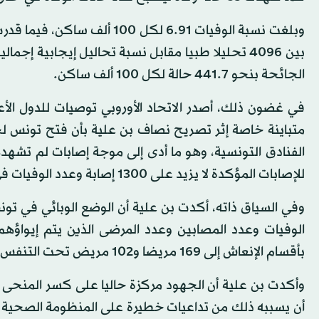
الجائحة بنحو 441.7 حالة لكل 100 ألف ساكن.
في غضون ذلك، أصدر الاتحاد الأوروبي توصيات للدول الأع
الفنادق التونسية، وهو ما أدى إلى موجة إصابات لم تشهدها 
للإصابات المؤكدة لا يزيد على 1300 إصابة وعدد الوفيات في حدود 50 وفاة.
وفي السياق ذاته، أكدت بن علية أن الوضع الوبائي في تون
الوفيات وعدد المصابين وعدد المرضى الذين يتم إيواؤه
بأقسام الإنعاش إلى 169 مريضا و102 مريض تحت التنفس الصناعي.
وأكدت بن علية أن الجهود مركزة حاليا على كسر المنحى ا
أن يسببه ذلك من تداعيات خطيرة على المنظومة الصحية