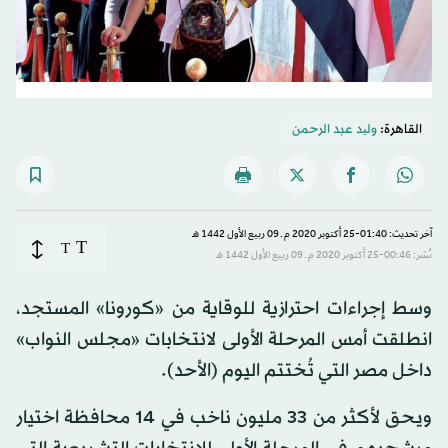
القاهرة:
ولید عبد الرحمن
آخر تحديث: 01:40-25 أكتوبر 2020 م ـ 09 ربيع الأول 1442 هـ
T
T
نُشر: 00:46-25 أكتوبر 2020 م ـ 09 ربيع الأول 1442 هـ
وسط إجراءات احترازية للوقاية من «كورونا» المستجد،
انطلقت أمس المرحلة الأولى لانتخابات «مجلس النواب»
داخل مصر التي تُختتم اليوم (الأحد).
ويحق لأكثر من 33 مليون ناخب في 14 محافظة اختيار