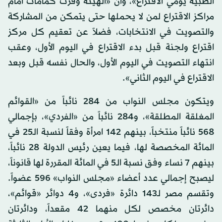
الطبية يومي الاقتراع»، وأن «الهيئة وفرت كمامات أمام
مراكز الاقتراع لمن لا يحملها حتى يتمكن من المشاركة
والتصويت في الانتخابات، فضلاً عن تعقيم كل مركز
اقتراع ولجنة قبل بدء الاقتراع في اليوم الأول، وعقب
انتهاء التصويت في اليوم الأول، والحال نفسه قبل وبعد
الاقتراع في اليوم الثاني».
ويتكون مجلس النواب من 284 نائباً من «القوائم
المغلقة المطلقة»، و284 نائباً من «الفردي»، بإجمالي
568 نائباً منتخباً، بينهم 142 امرأة وفقاً لنسبة الـ25 في
المائة المخصصة لها، فيما يعين رئيس الدولة 28 نائباً،
بينهم 7 نساء وفق نسبة الـ5 في المائة المقررة لها قانوناً،
ليصبح إجمالي عدد أعضاء «مجلس النواب» 596 عضواً.
وتقسم مصر لـ143 دائرة «فردى»، و4 دوائر «قوائم»،
دائرتان مخصص لكل منهما 42 مقعداً، ودائرتان