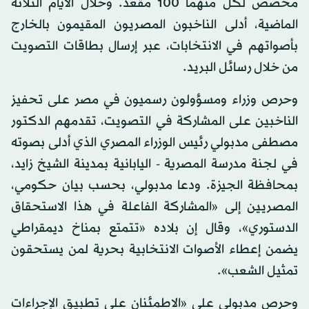
مخصص لكل منهما 100 مقعد. وخلال الأيام الثلاثة
الماضية، أدلى الناخبون المصريون المقيمون بالخارج
بأصواتهم في الانتخابات، عبر إرسال بطاقات التصويت
من خلال رسائل البريد.
وحرص وزراء ومسؤولون رسميون في مصر على تحفيز
الناخبين على المشاركة في التصويت، تقدمهم الدكتور
مصطفى مدبولي رئيس الوزراء المصري الذي أدلى بصوته
في لجنة مدرسة المصرية - اليابانية بمدينة الشيخ زايد،
بمحافظة الجيزة. ودعا مدبولي، بحسب بيان حكومي،
المصريين إلى «المشاركة الفاعلة في هذا الاستحقاق
الدستوري»، وقال إن بلاده «تتمتع بمناخ ديمقراطي
يضمن إعطاء الأصوات الانتخابية بحرية لمن يستحقون
تمثيل الشعب».
وحرص مدبولي على «الاطمئنان على تطبيق الإجراءات