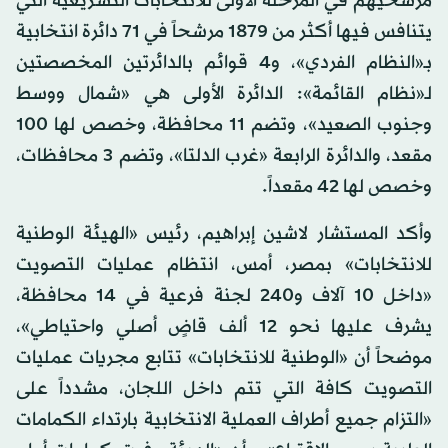
مرشحيهم في المرحلة الأولى للانتخابات التشريعية التي
يتنافس فيها أكثر من 1879 مرشحاً في 71 دائرة انتخابية
بـ«النظام الفردي»، و4 قوائم بالدائرتين المخصصتين
لـ«نظام القائمة»: الدائرة الأولى هي «شمال ووسط
وجنوب الصعيد»، وتضم 11 محافظة، وخصص لها 100
مقعد، والدائرة الرابعة «غرب الدلتا»، وتضم 3 محافظات،
وخصص لها 42 مقعداً.
وأكد المستشار لاشين إبراهيم، رئيس «الهيئة الوطنية
للانتخابات» بمصر، أمس، انتظام عمليات التصويت
«داخل 10 آلاف و240 لجنة فرعية في 14 محافظة،
يشرف عليها نحو 12 ألف قاضٍ أصلي واحتياطي»،
موضحاً أن «الوطنية للانتخابات» تتابع مجريات عمليات
التصويت كافة التي تتم داخل اللجان، مشدداً على
«التزام جميع أطراف العملية الانتخابية بارتداء الكمامات