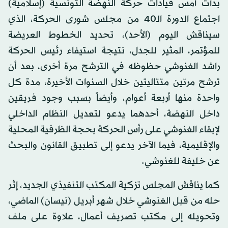
بدأت أمس قيادات حركة النهضة التونسية (إسلامية)
اجتماع الدورة الـ40 من مجلس شورى الحركة، الذي
سيناقش اليوم (الأحد)، تحديد الخطوط العريضة
للمؤتمر، المثير للجدل، نتيجة استيفاء رئيس الحركة
راشد الغنوشي حظوظه في الترشح مرة أخرى، بعد أن
ترشح مرتين متتاليتين خلال السنوات الأخيرة، مدة كل
واحدة منها أربعة أعوام، وأيضاً بسبب وجود فريقين
داخل النهضة، أحدهما يدعو لتعديل النظام الداخلي
لإبقاء الغنوشي على رأس الحركة بحجة الظرفية المحلية
والإقليمية، فيما الآخر يدعو إلى تطبيق القانون والبحث
عن خليفة للغنوشي.
كما يناقش المجلس تزكية المكتب التنفيذي الجديد، إثر
حله من قبل الغنوشي خلال شهر أبريل (نيسان) الماضي،
وتحويله إلى مكتب تصريف أعمال، علاوة على ملف