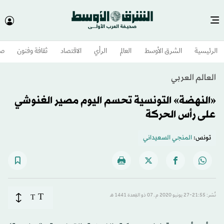
الرئيسية
الشرق الأوسط​
العالم
الرأي
الاقتصاد
ثقافة وفنون
صح
العالم العربي
«النهضة» التونسية تحسم اليوم مصير الغنوشي
على رأس الحركة
تونس:
المنجي السعيداني
T
نُشر: 21:55-27 يونيو 2020 م ـ 07 ذو القِعدة 1441 هـ
T