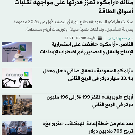
متانة «أرامكو» تعزز قدرتها على مواجهة تقلبات
أسواق الطاقة
سجَّلت «أرامكو السعودية» نتائج قوية في النصف الأول من 2026 مدعومة
بمرونة التشغيل، وتدفقات نقدية متينة، وتوزيعات أرباح مستدامة.
عبير حمدي (الرياض)
الأربعاء 05/08 - 13:51
الناصر: «أرامكو» حافظت على استمرارية
الإنتاج والنقل والتصدير رغم اضطراب الإمدادات
«أرامكو السعودية» تحقق صافي دخل معدل
بـ33.4 مليار دولار في الربع الثاني
أرباح «لوبريف» تقفز 199 % إلى 196 مليون
دولار في الربع الثاني
بعد عام من خطة إعادة الهيكلة... «بترورابغ»
تربح 709 ملايين دولار