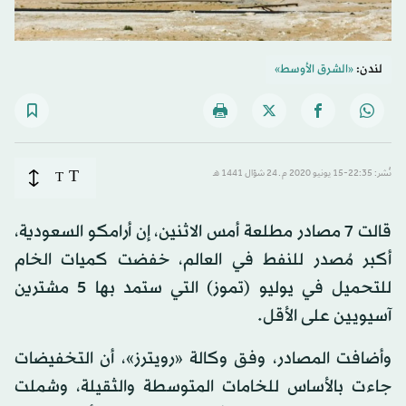
لندن:
«الشرق الأوسط»
T
نُشر: 22:35-15 يونيو 2020 م ـ 24 شوّال 1441 هـ
T
قالت 7 مصادر مطلعة أمس الاثنين، إن أرامكو السعودية،
أكبر مُصدر للنفط في العالم، خفضت كميات الخام
للتحميل في يوليو (تموز) التي ستمد بها 5 مشترين
آسيويين على الأقل.
وأضافت المصادر، وفق وكالة «رويترز»، أن التخفيضات
جاءت بالأساس للخامات المتوسطة والثقيلة، وشملت