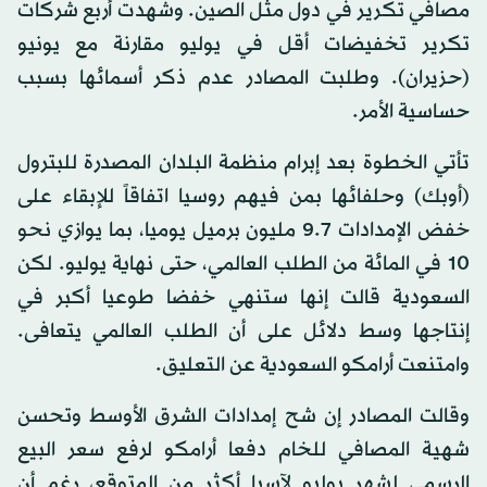
مصافي تكرير في دول مثل الصين. وشهدت أربع شركات
تكرير تخفيضات أقل في يوليو مقارنة مع يونيو
(حزيران). وطلبت المصادر عدم ذكر أسمائها بسبب
حساسية الأمر.
تأتي الخطوة بعد إبرام منظمة البلدان المصدرة للبترول
(أوبك) وحلفائها بمن فيهم روسيا اتفاقاً للإبقاء على
خفض الإمدادات 9.7 مليون برميل يوميا، بما يوازي نحو
10 في المائة من الطلب العالمي، حتى نهاية يوليو. لكن
السعودية قالت إنها ستنهي خفضا طوعيا أكبر في
إنتاجها وسط دلائل على أن الطلب العالمي يتعافى.
وامتنعت أرامكو السعودية عن التعليق.
وقالت المصادر إن شح إمدادات الشرق الأوسط وتحسن
شهية المصافي للخام دفعا أرامكو لرفع سعر البيع
الرسمي لشهر يوليو لآسيا أكثر من المتوقع، رغم أن