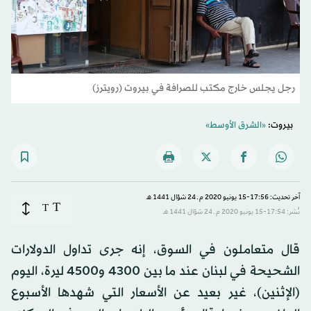
رجل يجلس خارج مكتب للصرافة في بيروت (رويترز)
بيروت:
«الشرق الأوسط»
آخر تحديث: 17:56-15 يونيو 2020 م ـ 24 شوّال 1441 هـ
T
T
نُشر: 17:54-15 يونيو 2020 م ـ 24 شوّال 1441 هـ
قال متعاملون في السوق، إنه جرى تداول الدولارات
الشحيحة في لبنان عند ما بين 4300 و4500 ليرة، اليوم
(الإثنين)، غير بعيد عن الأسعار التي شهدها الأسبوع