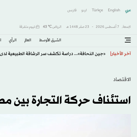
عربي
English
Türkçe
اردو
فارسى
الجمعة,
7 أغسطس 2026
-
23 صفَر 1448 هـ
الرياض
℃
43
غيوم متفرقة
الشرق الأوسط​
العالم
الرأي
ا
دعم أفريقي لإنفانتينو... وتمسك أوروبي بالمقاطعة يعمّق 
آخر الأخبار
الاقتصاد
استئناف حركة التجارة بين مص