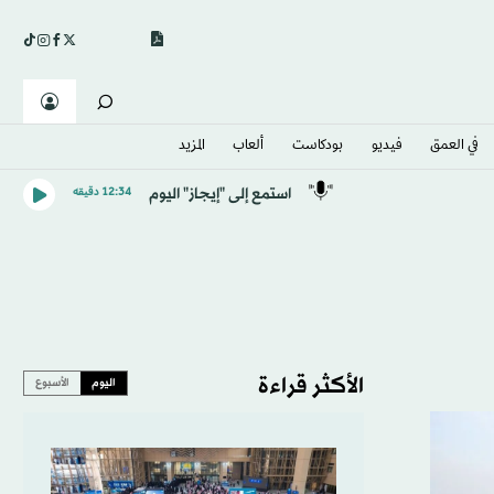
في العمق
فيديو
بودكاست
ألعاب
المزيد
استمع إلى "إيجاز" اليوم
12:34 دقيقه
الأكثر قراءة
اليوم
الأسبوع