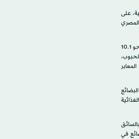
ية، على
 المصري
ويبلغ حجم التبادل التجاري بين السودان ومصر نحو مليار دولار سنوياً، ويقدر حجم الاستثمارات المصرية في السودان بنحو 10.1
الحبوب،
لمعابر
لبضائع
غذائية
السائق
ائع في