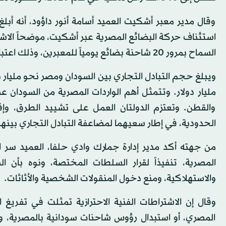
وقال مدير معبر أشكيت العميد أسامة أنور داؤود، أنه أبلغ
استئناف حركة البضائع المصرية عبر أشكيت، موضحاً الاشت
السماح بمرور 20 شاحنة بضائع يومياً للمعبرين، وذلك اعتباراً من الخميس المقبل.
مليار دولار. وتتمثل أهم الواردات المصرية من السودان 
والقطن. وتعتزم الدولتان العمل على تشييد الطرق، وإق
الحدودية، في إطار سعيهما لمضاعفة التبادل التجاري بينهما إلى 1.5 مليار
من جهته أكد مدير إدارة جمارك وادي حلفا، العميد سر ا
المصرية، تنفيذاً لقرار السلطات المختصة، ونوه بأن ا
والاستهلاكية، ومنع دخول المنقولات الشخصية والأثاثات.
وقال إن الاشتراطات الفنية الاحترازية تمثلت في تفريغ
المصري، أو استبدال رؤوس شاحنات سودانية بالمصرية، و