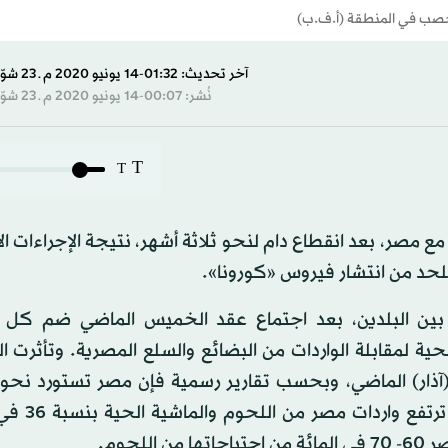
أخصب في المنطقة (أ.ف.ب)
آخر تحديث: 01:32-14 يونيو 2020 م ـ 23 شوّال 1441 هـ
نُشر: 00:07-14 يونيو 2020 م ـ 23 شوّال 1441 هـ
T
T
 مصر، بعد انقطاع دام لنحو ثلاثة أشهر، نتيجة الإجراءات الا
 للحد من انتشار فيروس «كورونا».
بين البلدين، بعد اجتماع عقد الخميس الماضي ضم كل 
ية لمقابلة الواردات من البضائع والسلع المصرية. وتأثرت ا
المائة من احتياجاتها من اللحوم من 