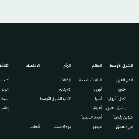
الشرق الأوسط​
العالم
الرأي
الاقتصاد
ثقافة
العالم العربي
الولايات المتحدة
المقالات
كتب
الخليج
أوروبا
كاريكاتير
الوتر 
شمال أفريقيا
آسيا
كتاب الشرق الأوسط
سينما
المشرق العربي
أفريقيا
إعلام
شؤون إقليمية
أميركا اللاتينية
في العمق
فيديو
بودكاست
ألعاب