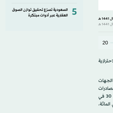
5
السعودية تسرّع تحقيق توازن السوق
العقارية عبر أدوات مبتكرة
20
حترازية
الجهات
لصادرات
السودانية إلى مصر، نتيجة إغلاق المعبر الحدودي مارس (آذار) الماضي، وبحسب تقارير رسمية فإن مصر تستورد نحو 30 في
السودان، ويتوقع أن ترتفع واردات مصر من اللحوم والماشية الحية بنسبة 36 في المائة،