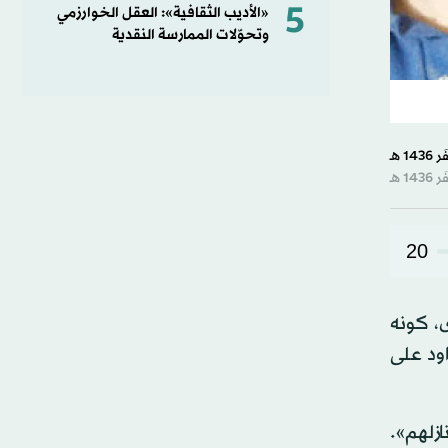
5
«الأديب الثقافية»: العقل الخوارزمي
وتحوّلات الممارسة النقدية
20
، كونه
اود على
زلهم».