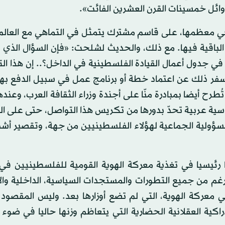
أوائل خمسينات القرن العشرين الفائت».
 في معظمها، على قاسم مشترك يتمثل في التماهي مع العالم
الباقية فيها. مع ذلك، والحديث لشلحت: «فإن السؤال الذي لا 
 جدول أعمال القيادة الفلسطينية في الداخل؟.. إن هذا الت
يسفر ذلك عن اعتماد خطة أو برنامج عمل في سبيل الدفع بها 
أيضا بمبادرة منّا على أجندة وزراء الثقافة العرب، وعندها 
سية عربية تحدّ بدورها من تكريس هذا التواصل، حتى على ا
لمسؤولية الجماعية لهؤلاء الفلسطينيين من جهة، وتقصير أش
 رئيسيا في تغذية معركة الهوية القومية للفلسطينيين في 
رغم من جميع التطورات والمستجدات السياسية، الداخلية وال
في معركة الهوية، التي لم تضع أوزارها بعد. وليس المقصود 
دراكية العقلانية الحضارية التي يتعاظم وزنها حاليا في ضوء