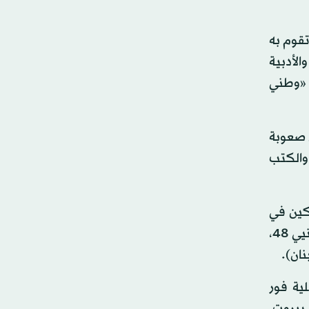
تقوم به
الأدبية
ل «وطني
19، على قلتها، تعاني من صعوبة
 والكتب
ركين في
برنامج الهواة «محبوب العرب»، منال موسى، التي خرجت من المسابقة قبل أيام، وهيثم خلايلي، وكلاهما من فلسطينيي 48،
ان).
لية فور