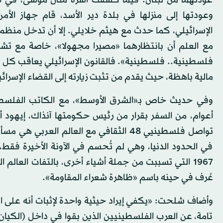
عودتهما من لبنان. فيما كشفت أسرة منال موسى، في أكثر 
وعودتها إلى منزلها في بلدة دير الأسد، قام جهاز الأم
الإسرائيلي، كما حدث مع هيثم خلايلي. إلا أن تدخل منظم
مع العلم أن بانتظارهما «مصيرا مجهولا»، خاصة مع تش
مالية باهظة، حيث يقدم من تثبت زيارته إلى القضاء الإسرائي
وفي حديث خاص بـ«الشرق الأوسط»، مع الكاتب الفلسطي
أعوام، من السفر بقرار من رئيس حكومتها آنذاك، إيهود أ
تواصل فلسطينيي 48 الثقافي مع العالم ال
1967 التي تسببت من جملة أشياء أخرى، بالتفات العال
عُرف في حينه باسم «ظاهرة شعراء المقاومة».
تامة، عن العرب الفلسطينيين الذين بقوا في داخل (الكيان 