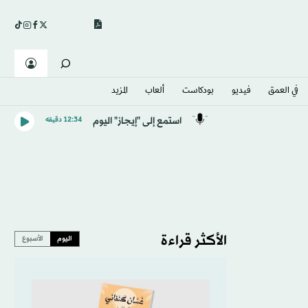
في العمق
فيديو
بودكاست
ألعاب
المزيد
استمع إلى "إيجاز" اليوم
12:34 دقيقه
الأكثر قراءة
اليوم
الأسبوع