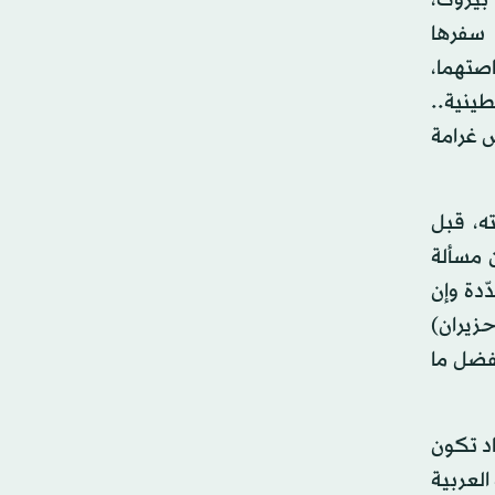
 بيروت،
 سفرها
اصتهما،
ينية..
ة» بالسجن لمدة 4 سنوات، أو بفرض غرامة
ه، قبل
ن مسألة
دّدة وإن
تى قبل حرب يونيو (حزيران)
بفضل ما
بل 1967 يتغاضى، بصورة تكاد تكون
العربية