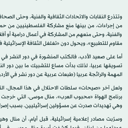
وتتذرع النقابات والاتحادات الثقافية والفنية، وحتى الصحا
من إجراءات، من بينها منع مشاركة الفلسطينيين من حملة ا
والفنية، وحتى منعهم من المشاركة في أعمال درامية أو أفلا
مقاوم للتطبيع»، ويحول دون «تغلغل الثقافة الإسرائيلية 
تسويقها عربيا، لذلك بدأت مساع للتشبيك ما بين دور النش
المهمة والرائجة عربيا (طبعات عربية عن دور نشر في الأردن 
ولعل آخر «صيحات» سلطات الاحتلال في هذا المجال، التهد
وهي تهديدات صدرت عن مسؤولين إسرائيليين، بسبب إصرار ال
وسرّبت مصادر إعلامية إسرائيلية، قبل أيام، أن منال وهي