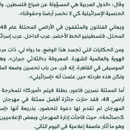
وقال: «الدول العربية هي المسؤولة عن ضياع فلسطين، والآن 
الجنسية الإسرائيلية كي لا نخسر أرضنا وحقوقنا».
المحتل، فلسطينيو الخط الأخضر، عرب الداخل، عرب إسرائي
ومن الحكايات التي تجسد هذا الوضع، ما رواه لي، ذات مرة
الموسيقى في القاهرة، إنه قرر، من باب تحسين وضعه الم
ولكن هذه طردته حين علمت أنه «إسرائيلي».
أما الممثلة نسرين فاعور، بطلة فيلم «أميركا» للمخرجة
أراضي 48، فقد حازت جائزة أفضل ممثلة في مهرجا
المهرجان لم تقدم لها دعوة للحضور، بذريعة أنها «إسرا
كـ«سائحة»، حيث فاجأت إدارة المهرجان وبعض الإعلاميين 
وهو ما أثار عاصفة إعلامية في اليوم التالي.