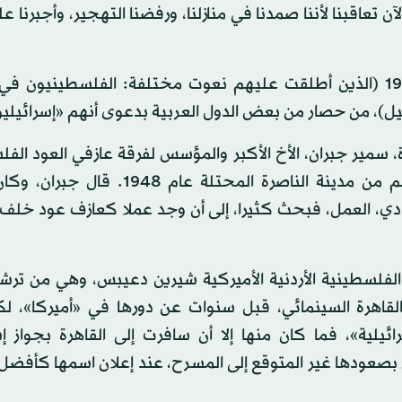
تعاقبنا لأننا صمدنا في منازلنا، ورفضنا التهجير، وأجبرنا 
ويعاني الفنانون والمثقفون في الأراضي المحتلة عام 1948 (الذين أطلقت عليهم نعوت مختلفة: الفلسطيني
ل)، من حصار من بعض الدول العربية بدعوى أنهم «إسرائيلي
، سمير جبران، الأخ الأكبر والمؤسس لفرقة عازفي العود الف
الهوية والعالمية الشهرة، المعروفة بـ«الثلاثي جبران»، وهم من مدينة الناصرة المحت
ادي، العمل، فبحث كثيرا، إلى أن وجد عملا كعازف عود خلف 
 الفلسطينية الأردنية الأميركية شيرين دعيبس، وهي من ترش
ن القاهرة السينمائي، قبل سنوات عن دورها في «أميركا»، لك
ئيلية»، فما كان منها إلا أن سافرت إلى القاهرة بجواز إس
بصعودها غير المتوقع إلى المسرح، عند إعلان اسمها كأفضل