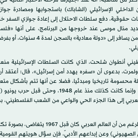
من مناسبة، أنه عند اجتيازها مرحلة الاختبار الثانية في
ن الداخلي الإسرائيلي (الشاباك) باستجوابها ومصادرة جواز
ات حقوقية، دفع سلطات الاحتلال إلى إعادة جوازي السفر خ
ديد منال موسى عند خروجها من البرنامج، على أنها «فلسط
فلسطينية.. فلسطينية». فالقانون الإسرائيلي يعاقب كل من يسافر إلى «دولة معادي
لي.
ني أنطوان شلحت، الذي كانت السلطات الإسرائيلية منعت
ولمرت، بدعوى أن «سفره يهدد أمن إسرائيل»، قال: أعتقد أ
عربي هي مسألة محسومة تاريخيا ومبدئيا، فضلا عن أنها تتم بأشكال متع
في الحدود الدنيا، وهي لم تُحسم في الآونة الأخيرة فقط، وإنما كانت كذلك منذ عام 1948، وح
م العربي إلى هذا الجزء الحي والواعي من الشعب الفلسطيني، 
وأضاف شلحت: «يكفي إيراد حيثية واحدة لإثبات أنه على الرغم من أن العالم العربي كان ق
الصهيوني) وعن إبداعهم الأدبيّ، فإن سؤال هويتهم القومية 