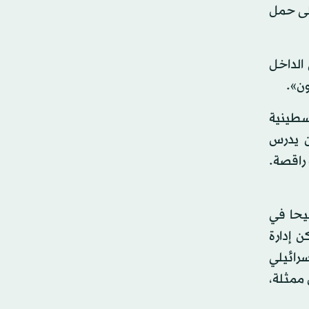
على حمل
ون في الداخل
ون».
لسطينية
لة عام 1948. قال جبران، وكان يدرس
راقصة.
يحا في
ن إدارة
رائيلي
 ممثلة،