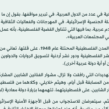
فية في عدد من الدول العربية، في تبرير مواقفها، بقول إن ما 
لجنسية الإسرائيلية، في المهرجانات والفعاليات الثقافية و
م عربية، بما فيها التي تتناول القضية الفلسطينية، بأنه عم
في المجتمعات العربية».
أما على صعيد الأدب، فالكتب المنشورة في دور النشر في المدن الفلسطينية المحتلة عام 48
ر الفلسطينية ودور نشر أردنية لتسويق الروايات والدواوين
أو أية دولة عربية أخرى).
يدات التي رافقت ولا تزال، مشوار الفنانين الشابين المشا
شابين، على فلسطينيتهما، تتهمهما بزيارة دولة معادية (لبن
ثم، سيتعرضان للاستجواب من قبل الأجهزة الأمنية الإسرائي