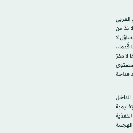
 العربي
بُدّ من
ساؤل لا
قُدما..
لا مفرّ
لمستوى
د فداحة
الداخل
إقليمية
التغذية
 الهجمة