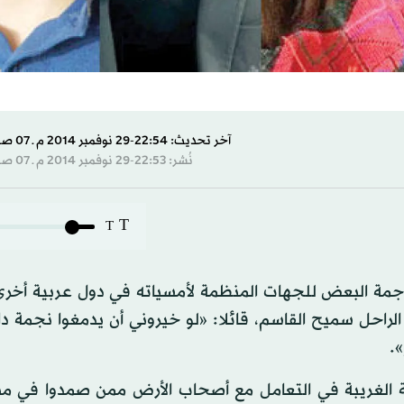
آخر تحديث: 22:54-29 نوفمبر 2014 م ـ 07 صفَر 1436 هـ
نُشر: 22:53-29 نوفمبر 2014 م ـ 07 صفَر 1436 هـ
T
T
جمة البعض للجهات المنظمة لأمسياته في دول عربية أخرى
الراحل سميح القاسم، قائلا: «لو خيروني أن يدمغوا نجمة د
».
 الغريبة في التعامل مع أصحاب الأرض ممن صمدوا في منا