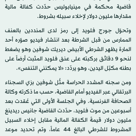
قاضية محكمة في مينيابوليس حدّدت كفالة مالية
مقدارها مليون دولار لإخلاء سبيله بشروط.
وتحوّل جورج فلويد إلى رمز لدى المنددين بالعنف
الممارس من قبل الشرطة بعد انتشار فيديو صوّره أحد
المارة يظهر الشرطي الأبيض ديريك شوفين وهو يضغط
لنحو 9 دقائق بركبته على عنق فلويد المثبت أرضاً على
بطنه مكبّل اليدين، وهو يردّد: «لا يمكنني التنفس».
ومن سجنه المشدد الحراسة مثُل شوفين بزي السجناء
البرتقالي عبر الفيديو أمام القاضية، حسب ما ذكرته وكالة
الصحافة الفرنسية. وفي الجلسة الأولى التي عُقدت بعد
أسبوعين من موت فلويد، حدّدت القاضية جانيس ريدينغ
مليون دولار قيمةَ الكفالة المالية مقابل إخلاء السبيل
المشروط للشرطي البالغ 44 عاماً، وتم تحديد موعد