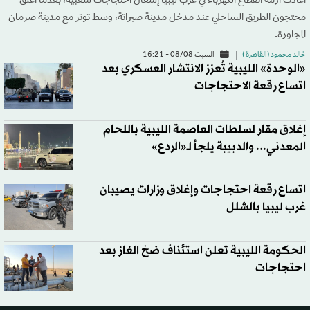
أعادت أزمة انقطاع الكهرباء في غرب ليبيا إشعال احتجاجات شعبية، بعدما أغلق
محتجون الطريق الساحلي عند مدخل مدينة صبراتة، وسط توتر مع مدينة صرمان
المجاورة.
خالد محمود (القاهرة )
السبت 08/08 - 16:21
«الوحدة» الليبية تُعزز الانتشار العسكري بعد
اتساع رقعة الاحتجاجات
إغلاق مقار لسلطات العاصمة الليبية باللحام
المعدني... والدبيبة يلجأ لـ«الردع»
اتساع رقعة احتجاجات وإغلاق وزارات يصيبان
غرب ليبيا بالشلل
الحكومة الليبية تعلن استئناف ضخ الغاز بعد
احتجاجات