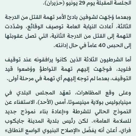
الجلسة المقبلة يوم 29 يونيو (حزيران).
وبعدما وُجّهت لشوفين بادئ الأمر تهمة القتل من الدرجة
الثالثة، أعادت النيابة العامة توصيف الوقائع، وشدّدت
التهمة إلى القتل من الدرجة الثانية، التي تصل عقوبتها
إلى الحبس 40 عاماً في حال إدانته.
أما الشرطيون الثلاثة الذين كانوا يرافقونه عند توقيف
فلويد، فوجّهت إليهم تهمة التواطؤ ووُضعوا قيد
التوقيف، بعدما لم توجه إليهم أي تهمة في مرحلة أولى.
وعلى وقع المظاهرات، تعهّد المجلس البلدي في
مينيابوليس بولاية مينيسوتا، أمس (الأحد)، الاستغناء عن
النموذج الحالي للشرطة و«إعادة بناء نموذج جديد
للسلامة العامة». لكن رئيس بلدية المدينة جايكوب
فراي، أعلن أنه يفضّل «الإصلاح البنيوي الواسع النطاق»