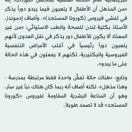
البريطانية أمام اللجنة العلمية بمجلس اللوردات، إنه
«من المذهل أن الأطفال لا يلعبون فيما يبدو دوراً يذكر
في تفشي فيروس (كورونا المستجد)». وأضاف إدموندز،
الأستاذ بكلية لندن للصحة والطب الاستوائي: «من غير
المعتاد ألا يكون للأطفال دور يذكر في نقل العدوى لأنهم
يلعبون دوراً رئيسياً في أغلب الأمراض التنفسية
الفيروسية والبكتيرية، لكنهم لا يفعلون في هذه الحالة
على ما يبدو».
وتابع: «هناك حالة تفشٍّ واحدة فقط مرتبطة بمدرسة -
وهذا مذهل». لكنه أضاف أنه ربما كان هناك نبأ غير سار،
وهو أن المناعة البشرية المقاومة لفيروس «كورونا
المستجد» قد لا تصمد طويلاً.