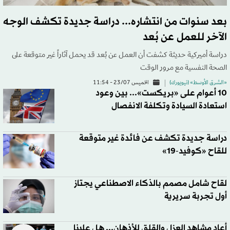
بعد سنوات من انتشاره... دراسة جديدة تكشف الوجه
الآخر للعمل عن بُعد
دراسة أميركية حديثة كشفت أن العمل عن بُعد قد يحمل آثاراً غير متوقعة على
الصحة النفسية مع مرور الوقت
«الشرق الأوسط» (نيويورك)
الخميس 23/07 - 11:54
10 أعوام على «بريكست»... بين وعود
استعادة السيادة وتكلفة الانفصال
دراسة جديدة تكشف عن فائدة غير متوقعة
للقاح «كوفيد-19»
لقاح شامل مصمم بالذكاء الاصطناعي يجتاز
أول تجربة سريرية
أعاد مشاهد العزل والقلق للأذهان... هل علينا