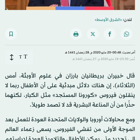
لندن:
«الشرق الأوسط»
آخر تحديث: 00:48-20 مايو 2020 م ـ 28 رَمضان 1441 هـ
T
T
نُشر: 23:30-19 مايو 2020 م ـ 27 رَمضان 1441 هـ
قال خبيران بريطانيان بارزان في علوم الأوبئة، أمس
(الثلاثاء)، إن هناك دلائل مبدئية على أن الأطفال ربما لا
ينقلون فيروس «كورونا المستجد» مثل الكبار، لكنهما
حذّرا من أن المناعة البشرية قد لا تصمد طويلاً.
ومع محاولات أوروبا والولايات المتحدة العودة للعمل بعد
الموجة الأولى من تفشي الفيروس، يسعى زعماء العالم
إلى تحديد متى يمكن للأطفال والتلاميذ العودة لدراستهم