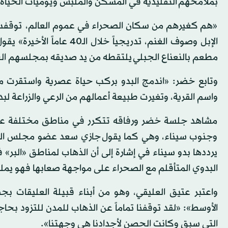
بملامحهم التقليدية في المسكن والملبس ويوميات الحياة.
«هم كغيرهم من سكان الصحراء في عموم العالم، توقفت 
الإبل وصوف الغنم، تدريجيا
مطعم بالنعناع الجبلي يلتقطه من يد صديقه بمجلسهم ال
وتابع خضر: «اندمج البدو بركب حياة عصرية واستقرت 
واسم القرية، وتغيرت طبيعة أعمالهم من الرعي والزراعة لبد
مشاهد جلسة خضر ورفاقه تتكرر في مناطق مختلفة على 
وجنوب سيناء، وهي كما يقول جازي سعد عضو مجلس النواب
يرددها بدو سيناء في إشارة إلى أن الذهاب لمناطق «البر» ف
البدوي المتأقلم مع الصحراء على مواجهة صعابها فهو يملك
واعتبر عتيق العليقي، وهو من أبناء قبيلة العليقات بج
الأوسط»: «لقد توقفنا تماماً عن الذهاب للمدن للتزود بحاجت
التي سبق وكانت الحصن لأجدادنا هي وجهتنا».