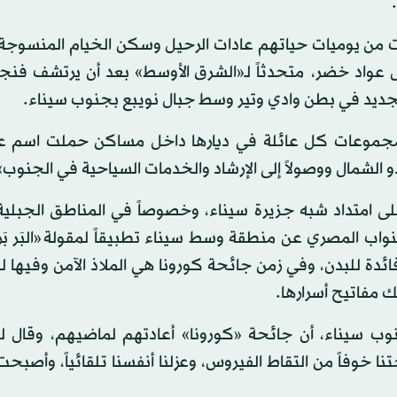
من يوميات حياتهم عادات الرحيل وسكن الخيام المنسوجة 
ً خلال الـ40 عاماً الأخيرة» يقول عواد خضر، متحدثاً لـ«الشرق الأوسط» بعد أن يرتشف
جديد في بطن وادي وتير وسط جبال نويبع بجنوب سيناء.
مجموعات كل عائلة في ديارها داخل مساكن حملت اسم عا
و الشمال ووصولاً إلى الإرشاد والخدمات السياحية في الجنوب»
امتداد شبه جزيرة سيناء، وخصوصاً في المناطق الجبلي
 المصري عن منطقة وسط سيناء تطبيقاً لمقولة «البَر بَره
ائدة للبدن، وفي زمن جائحة كورونا هي الملاذ الآمن وفيها ل
 مفاتيح أسرارها.
نوب سيناء، أن جائحة «كورونا» أعادتهم لماضيهم، وقال لـ
نا خوفاً من التقاط الفيروس، وعزلنا أنفسنا تلقائياً، وأصبحت