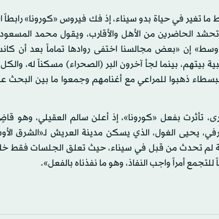
 تغير في حياة بدو سيناء، إذ فك فيروس «كورونا» رابطاً اج
 وتحشد الحاضرين من الأهل والأقارب، ويقول محمد المسعود
لأوسط» إن «بعض مجالسنا اختفى روادها تماماً بعد أن كان
ية بيتهم، بينما لجأ آخرون البر (الصحراء) مسكناً له، وال
والبسطاء ذهبوا للمراعي مع أغنامهم وجمعوا ما بين البحث 
ى، تأثرت بفعل «كورونا»، إذ أعلن سالم العقيلي، وهو قاض
رفي، يحيى الغول، الذي يسكن مدينة العريش لـ«الشرق الأو
ة لم تحدث من قبل في سيناء، حيث تعلق الجلسات فقط خل
للتجمع أمراً واجب النفاذ، وهو ما نفذناه بالفعل».