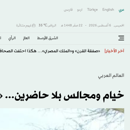
عربي
English
Türkçe
اردو
فارسى
الخميس,
6 أغسطس 2026
-
22 صفَر 1448 هـ
الرياض
℃
35
غيوم متناثرة
الشرق الأوسط​
العالم
الرأي
ا
يايسله يودّع الأهلي برسالة مؤثرة بعد ثلاثة مواسم حافلة با
آخر الأخبار
العالم العربي
خيام ومجالس بلا حاضرين... «