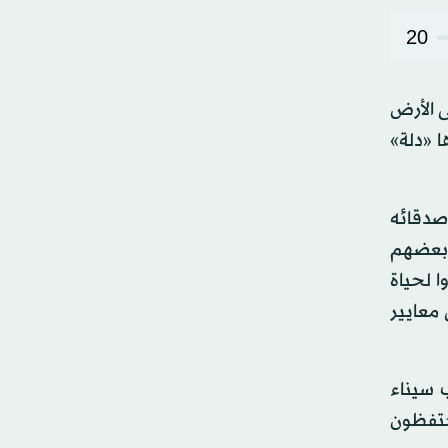
20
ى الأرض
 «دلة»
صدقائه
 بعضهم
ودعوا ديارهم التي بنوها قبل 20 عاماً وعادوا لحياة
معايير
عام 2019 في محافظة جنوب سيناء
هم كما يحتفظون