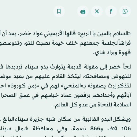
«السلام بالعين يا الربع» قالها الأربعيني عواد خضر، بعد
فراشاً لجلسة جمعتهم خلف خيمة نصبت للتو، وتتوسطهم 
قهوة وبراد شاي.
لجأ خضر إلى مقولة قديمة يتوارث بدو سيناء ترديدها 
للنهوض ومصافحته، ليتخذ القادم عليهم من بعيد موضعا
آبائهم وأجدادهم يرفعون عماد خيامهم في عمق الصحراء
السلامة للنجاة من عدو كل العالم.