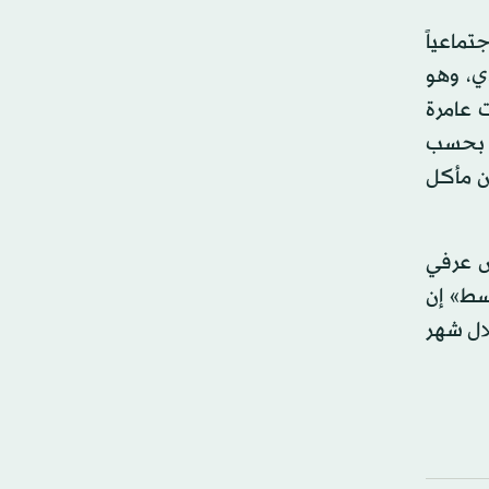
تماعياً
ي، وهو
ت عامرة
كل بحسب
عن مأكل
ٍ عرفي
سط» إن
ال شهر