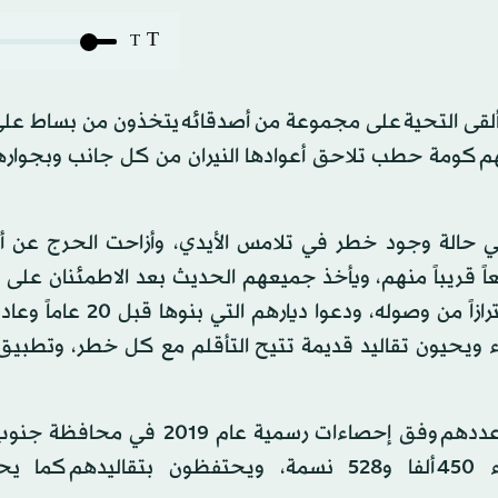
T
T
 أن ألقى التحية على مجموعة من أصدقائه يتخذون من بساط عل
كومة حطب تلاحق أعوادها النيران من كل جانب وبجوارها
في حالة وجود خطر في تلامس الأيدي، وأزاحت الحرج عن أ
ً قريباً منهم، ويأخذ جميعهم الحديث بعد الاطمئنان على
لتذكر إرث يصفونه بـ«المنجي» لهم في «زمن كورونا» احترازاً من وصوله، 
 ويحيون تقاليد قديمة تتيح التأقلم مع كل خطر، وتطبيق 
ويشكل البدو الغالبية من سكان شبه جزيرة سيناء البالغ عددهم وفق إحصاءات رسمية 
106 آلاف و866 نسمة، وفي محافظة شمال سيناء 450 ألفا و528 نسمة، ويحتفظون بتقاليد