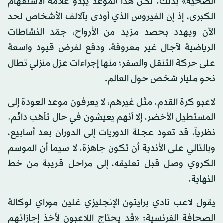
الصحية» بذلك. لكن هذا الموعد يبدو علامة الاستفهام
الكبرى، إذ إن الفيروس الذي أودى بآلالف الأشخاص لحد
الآن ويهدد بحصد مزيد من الأرواح، جمّد النشاطات
الرياضية لآجال غير معروفة، ودفع لفرض قيود واسعة
على حركة التنقل والسفر؛ منها إجراءات عزل منزلي تطال
نحو مليار شخص حول العالم.
لاعبو كرة القدم، مثل غيرهم، لا يعرفون موعد العودة إلى
المستطيل الأخضر، إلا أنهم يعيشون في حال تأهب دائم.
نظرياً، قد تعود عجلة الدوريات إلى الدوران بعد أسابيع،
وبالتالي على الأندية أن تكون جاهزة، لا سيما أن الموسم
الكروي وصل قبل تعليقه، إلى مراحل قريبة من خط
النهاية.
يقول لاعب نادي برايتون الإنجليزي غلين موراي لوكالة
الصحافة الفرنسية: «قد يحتاج اللاعبون لأخذ إجازاتهم