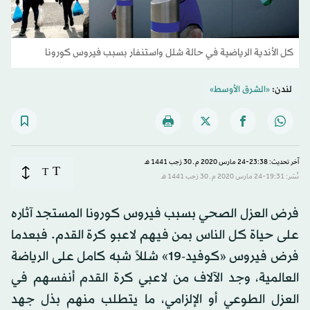
كل الأندية الرياضية في حالة شلل واستنفار بسبب فيروس كورونا
لندن:
«الشرق الأوسط»
آخر تحديث: 23:38-24 مارس 2020 م ـ 30 رَجب 1441 هـ
T
T
نُشر: 19:31-24 مارس 2020 م ـ 30 رَجب 1441 هـ
فرض العزل الصحي بسبب فيروس كورونا المستجد آثاره
على حياة كل الناس بمن فيهم لاعبو كرة القدم. فبعدما
فرض فيروس «كوفيد-19» شللاً شبه كامل على الرياضة
العالمية، وجد الآلاف من لاعبي كرة القدم أنفسهم في
العزل الطوعي أو الإلزامي، ما يتطلب منهم بذل جهد