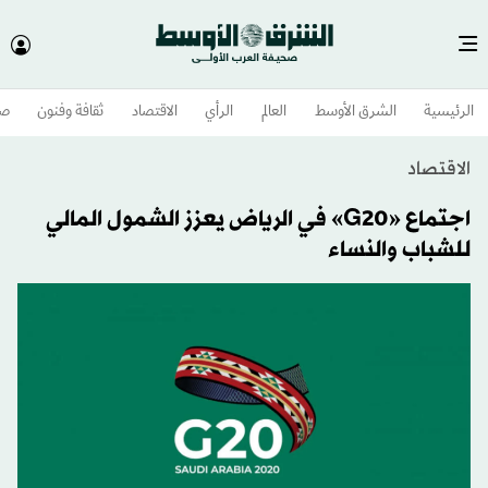
الرئيسية
الشرق الأوسط​
العالم
الرأي
الاقتصاد
ثقافة وفنون
صح
الاقتصاد
اجتماع «G20» في الرياض يعزز الشمول المالي
للشباب والنساء