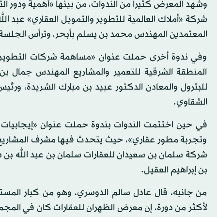
وشهد المعرض كثيرا من الندوات، من بينها «أهمية ودور ا
شركة «أملاك العالمية للتطوير والتمويل العقاري» عبد ال
المعتمدين المهندس محمد بن يسلم بأبحر، وترأس الجلسة 
وفي ندوة أخرى حملت عنوان «مساهمة شركات التطوير ال
المنطقة الشرقية للتعمير والمشاريع المهندس جمال بن
للبترول والمعادن الدكتور عبيد بن مبارك الشريدة، ورئ
الشقاوي.
في حين اختتمت الندوات بندوة حملت عنوان «إيجابيات نظ
وتجربة مطور عقاري»، حيث يتحدث فيها مشرف المشاريع 
شركة سلمان بن سعيدان للعقارات سلمان بن عبد الله بن س
بن إبراهيم العقيل.
من جانبه، قال عادل سالم الدوسري، وهو من كبار المستث
لأكثر من دورة، إن معرض الظهران للعقارات كان في المج