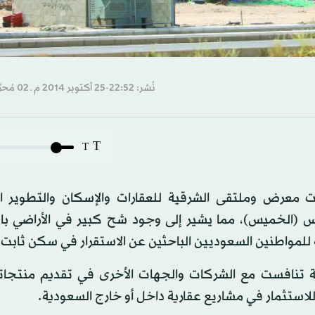
نُشر: 22:52-25 أكتوبر 2014 م ـ 02 مُحرَّم 1436 هـ
T
T
عرض وملتقى الشرقية للعقارات والإسكان والتطوير ال
 استمر لمدة 4 أيام واختتم، أمس (الخميس)، مما يشير إلى وجود شح كبير في الأراضي
ة للمواطنين السعوديين الباحثين عن الاستقرار في سكن ثابت.
ة في المعرض 5 شركات خليجية تنافست مع الشركات والجهات الأخرى في تقديم منتجا
استثمار في مشاريع عقارية داخل أو خارج السعودية.