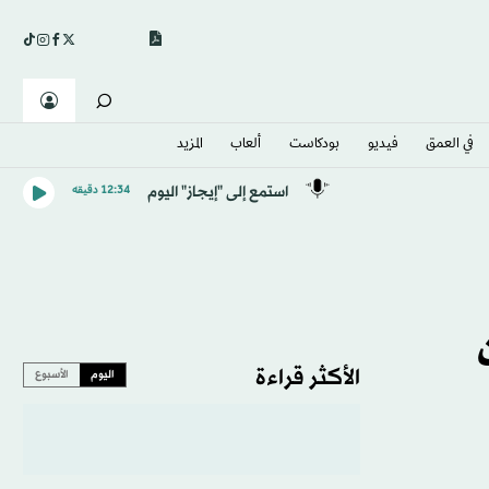
في العمق
فيديو
بودكاست
ألعاب
المزيد
استمع إلى "إيجاز" اليوم
12:34 دقيقه
الأكثر قراءة
اليوم
الأسبوع