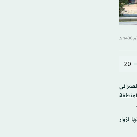
20
عمراني
 بالمنطقة
تها لزوار