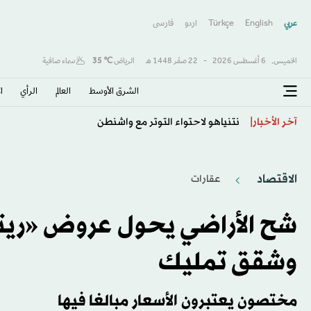
عربي
English
Türkçe
اردو
فارسى
الخميس,
6 أغسطس 2026
-
22 صفَر 1448 هـ
الرياض
℃
35
سماء صافية
الشرق الأوسط​
العالم
الرأي
ا
نيوم يفتح باب التفاوض مع اليوناني ماسوراس
آخر الأخبار
الاقتصاد
عقارات
شح الأراضي يحول عروض «ريت
وشقق تمليك
مختصون يعتبرون الأسعار مبالغا فيها