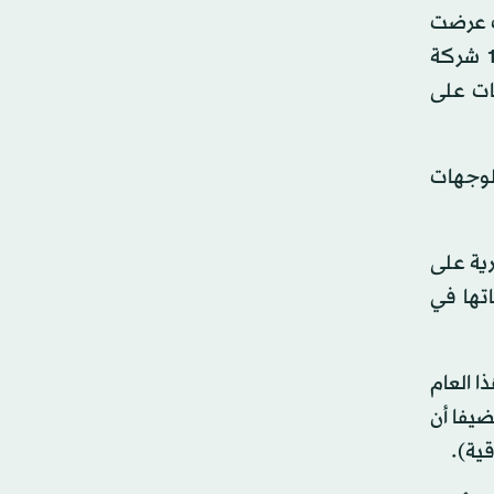
حيث عرضت
مشاريع إسكانية ومشاريع تطوير عقاري في المنطقة الشرقية خصوصا وفي مناطق السعودية عامة، كما وجدت 12 شركة
ات على
لوجهات
رية على
تها في
ا العام
ضيفا أن
ية).