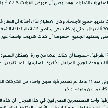
 المنتهية بالتمليك، وهذا يعني أن عروض الفيلات كانت قليل
يبا جميع الأجنحة، وكان الانطباع الذي أخذته أن العقار في
غير مبرر، والدليل أن سعر الدوبلكسات يصل إلى مليون و700 ألف ريال، حتى إن كانت في مناطق نائية بالمنطقة 
تى يستفيد الجميع، خصوصا أن هناك شريحة واسعة غير م
 الشرقية، خصوصا أن هناك إعلانا من وزارة الإسكان السعود
ليم الشرقية 130 ألف وحدة سكنية من أصل 600 ألف وحدة تجري المراحل الأخيرة لتسليمها للمستفي
وعاد الدوسري ليؤكد أن معرض الظهران الذي بدأ للمرة الأولى منذ 11 عاما، لم تستمر فيه سوى واحدة من ال
ركات ما بين معرض وآخر.
رقية وأحد المستثمرين المعروفين في هذا المجال، أن هذه 