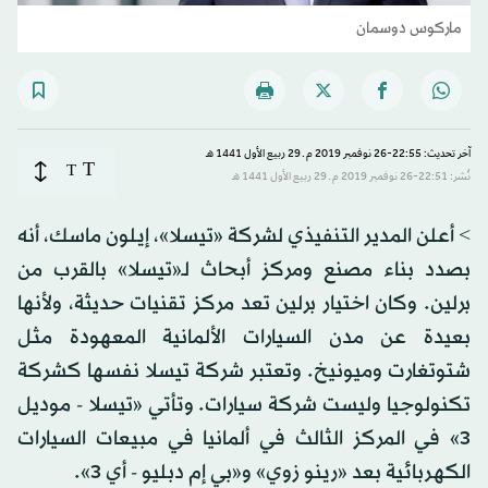
ماركوس دوسمان
آخر تحديث: 22:55-26 نوفمبر 2019 م ـ 29 ربيع الأول 1441 هـ
T
T
نُشر: 22:51-26 نوفمبر 2019 م ـ 29 ربيع الأول 1441 هـ
> أعلن المدير التنفيذي لشركة «تيسلا»، إيلون ماسك، أنه
بصدد بناء مصنع ومركز أبحاث لـ«تيسلا» بالقرب من
برلين. وكان اختيار برلين تعد مركز تقنيات حديثة، ولأنها
بعيدة عن مدن السيارات الألمانية المعهودة مثل
شتوتغارت وميونيخ. وتعتبر شركة تيسلا نفسها كشركة
تكنولوجيا وليست شركة سيارات. وتأتي «تيسلا - موديل
3» في المركز الثالث في ألمانيا في مبيعات السيارات
الكهربائية بعد «رينو زوي» و«بي إم دبليو - أي 3».