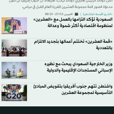
أعلن دونالد الرئيس الأميركي دونالد ترمب، الأربعاء، أن جنوب إفريقيا لن تكون
مدعوّة لحضور قمة مجموعة العشرين المقررة العام المقبل في ميامي.
«الشرق الأوسط» (واشنطن)
الخميس 27/11 - 00:15
السعودية تؤكد التزامها بالعمل مع «العشرين»
لمنظومة اقتصادية أكثر شمولاً وعدالة
«قمة العشرين» تختتم أعمالها بتجديد الالتزام
بالتعددية
وزير الخارجية السعودي يبحث مع نظيره
الإسباني المستجدات الإقليمية والدولية
واشنطن تتهم جنوب أفريقيا بتقويض المبادئ
التأسيسية لمجموعة العشرين