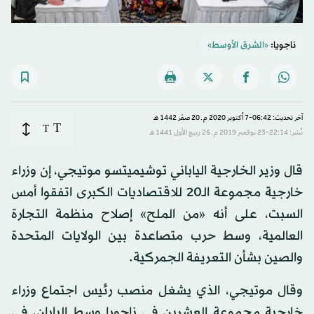
ناجويا:
«الشرق الأوسط»
آخر تحديث: 06:42-7 أكتوبر 2020 م ـ 20 صفَر 1442 هـ
T
T
نُشر: 22:14-23 نوفمبر 2019 م ـ 26 ربيع الأول 1441 هـ
قال وزير الخارجية الياباني توشيميتسو موتيجي، إن وزراء
خارجية مجموعة الـ20 للاقتصاديات الكبرى اتفقوا أمس
السبت، على أنه «من الملح» إصلاح منظمة التجارة
العالمية، وسط حرب متصاعدة بين الولايات المتحدة
والصين بشأن التعريفة الجمركية.
وقال موتيجي، الذي يشغل منصب رئيس اجتماع وزراء
خارجية مجموعة العشرين في ناجويا وسط اليابان، في