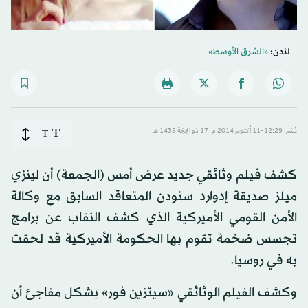
لندن:
«الشرق الأوسط»
T
نُشر: 12:29-11 أكتوبر 2014 م ـ 17 ذو الحِجّة 1435 هـ
T
كشف فيلم وثائقي جديد عرض أمس (الجمعة) أن لينزي
ميلز صديقة إدوارد سنودن المتعاقد السابق مع وكالة
الأمن القومي الأميركية الذي كشف النقاب عن برامج
تجسس ضخمة تقوم بها الحكومة الأميركية قد لحقت
به في روسيا.
وكشف الفيلم الوثائقي «سيتزين فور» بشكل مفاجئ أن